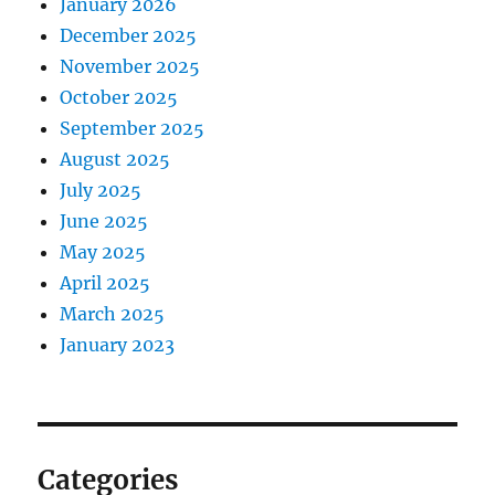
January 2026
December 2025
November 2025
October 2025
September 2025
August 2025
July 2025
June 2025
May 2025
April 2025
March 2025
January 2023
Categories