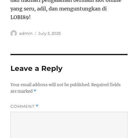
dan nikmati pengalaman bermain slot online
yang seru, adil, dan menguntungkan di
LOBI89!
Author
Posted
admin
July 3, 2025
on
Leave a Reply
Your email address will not be published.
Required fields
are marked
*
COMMENT
*