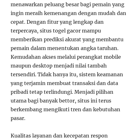
menawarkan peluang besar bagi pemain yang
ingin meraih kemenangan dengan mudah dan
cepat. Dengan fitur yang lengkap dan
terpercaya, situs togel gacor mampu
memberikan prediksi akurat yang membantu
pemain dalam menentukan angka taruhan.
Kemudahan akses melalui perangkat mobile
maupun desktop menjadi nilai tambah
tersendiri. Tidak hanya itu, sistem keamanan
yang terjamin membuat transaksi dan data
pribadi tetap terlindungi. Menjadi pilihan
utama bagi banyak bettor, situs ini terus
berkembang mengikuti tren dan kebutuhan
pasar.
Kualitas layanan dan kecepatan respon