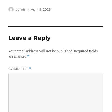
Author
Posted
admin
April 9, 2026
on
Leave a Reply
Your email address will not be published.
Required fields
are marked
*
COMMENT
*