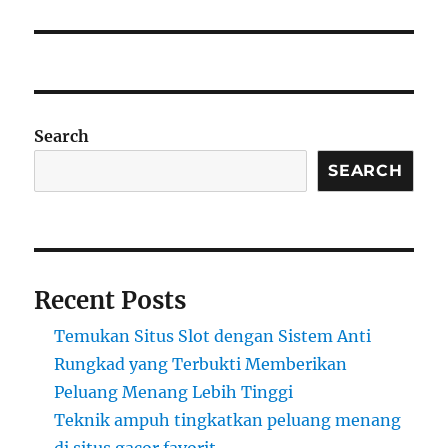
Search
SEARCH
Recent Posts
Temukan Situs Slot dengan Sistem Anti
Rungkad yang Terbukti Memberikan
Peluang Menang Lebih Tinggi
Teknik ampuh tingkatkan peluang menang