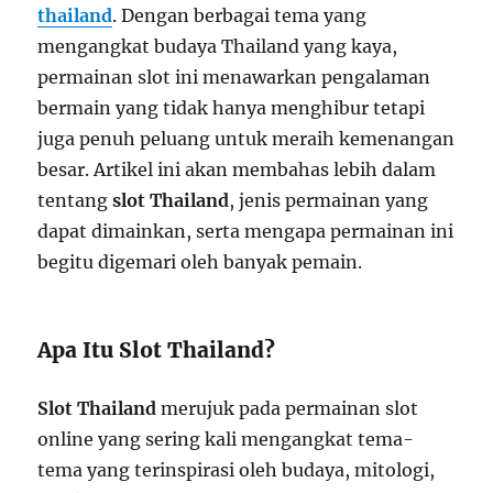
thailand
. Dengan berbagai tema yang
mengangkat budaya Thailand yang kaya,
permainan slot ini menawarkan pengalaman
bermain yang tidak hanya menghibur tetapi
juga penuh peluang untuk meraih kemenangan
besar. Artikel ini akan membahas lebih dalam
tentang
slot Thailand
, jenis permainan yang
dapat dimainkan, serta mengapa permainan ini
begitu digemari oleh banyak pemain.
Apa Itu Slot Thailand?
Slot Thailand
merujuk pada permainan slot
online yang sering kali mengangkat tema-
tema yang terinspirasi oleh budaya, mitologi,