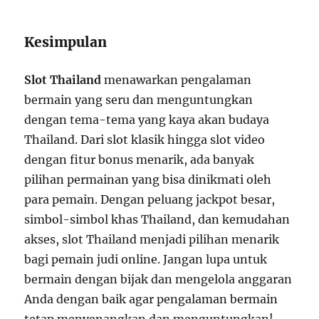
Kesimpulan
Slot Thailand
menawarkan pengalaman
bermain yang seru dan menguntungkan
dengan tema-tema yang kaya akan budaya
Thailand. Dari slot klasik hingga slot video
dengan fitur bonus menarik, ada banyak
pilihan permainan yang bisa dinikmati oleh
para pemain. Dengan peluang jackpot besar,
simbol-simbol khas Thailand, dan kemudahan
akses, slot Thailand menjadi pilihan menarik
bagi pemain judi online. Jangan lupa untuk
bermain dengan bijak dan mengelola anggaran
Anda dengan baik agar pengalaman bermain