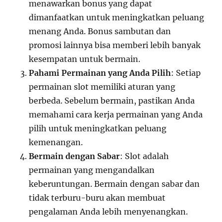
menawarkan bonus yang dapat
dimanfaatkan untuk meningkatkan peluang
menang Anda. Bonus sambutan dan
promosi lainnya bisa memberi lebih banyak
kesempatan untuk bermain.
Pahami Permainan yang Anda Pilih
: Setiap
permainan slot memiliki aturan yang
berbeda. Sebelum bermain, pastikan Anda
memahami cara kerja permainan yang Anda
pilih untuk meningkatkan peluang
kemenangan.
Bermain dengan Sabar
: Slot adalah
permainan yang mengandalkan
keberuntungan. Bermain dengan sabar dan
tidak terburu-buru akan membuat
pengalaman Anda lebih menyenangkan.