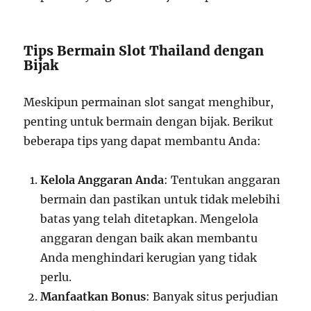
Tips Bermain Slot Thailand dengan
Bijak
Meskipun permainan slot sangat menghibur,
penting untuk bermain dengan bijak. Berikut
beberapa tips yang dapat membantu Anda:
Kelola Anggaran Anda
: Tentukan anggaran
bermain dan pastikan untuk tidak melebihi
batas yang telah ditetapkan. Mengelola
anggaran dengan baik akan membantu
Anda menghindari kerugian yang tidak
perlu.
Manfaatkan Bonus
: Banyak situs perjudian