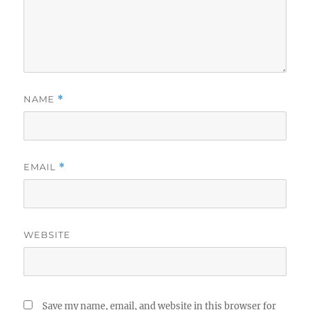
NAME
*
EMAIL
*
WEBSITE
Save my name, email, and website in this browser for