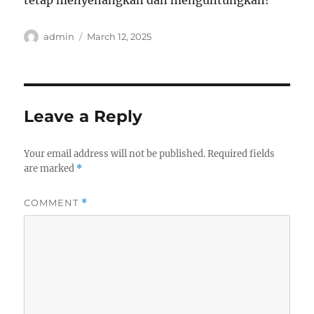
tetap menyenangkan dan menguntungkan!
Author
Posted
admin
March 12, 2025
on
Leave a Reply
Your email address will not be published.
Required fields
are marked
*
COMMENT
*