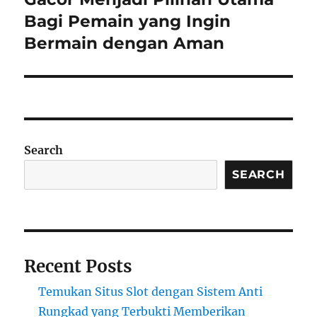
Bagi Pemain yang Ingin
Bermain dengan Aman
Search
SEARCH
Recent Posts
Temukan Situs Slot dengan Sistem Anti
Rungkad yang Terbukti Memberikan