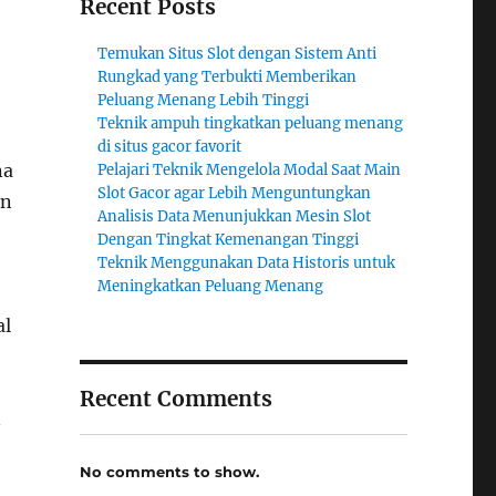
Recent Posts
Temukan Situs Slot dengan Sistem Anti
Rungkad yang Terbukti Memberikan
Peluang Menang Lebih Tinggi
Teknik ampuh tingkatkan peluang menang
di situs gacor favorit
na
Pelajari Teknik Mengelola Modal Saat Main
Slot Gacor agar Lebih Menguntungkan
an
Analisis Data Menunjukkan Mesin Slot
Dengan Tingkat Kemenangan Tinggi
Teknik Menggunakan Data Historis untuk
Meningkatkan Peluang Menang
al
Recent Comments
n
No comments to show.