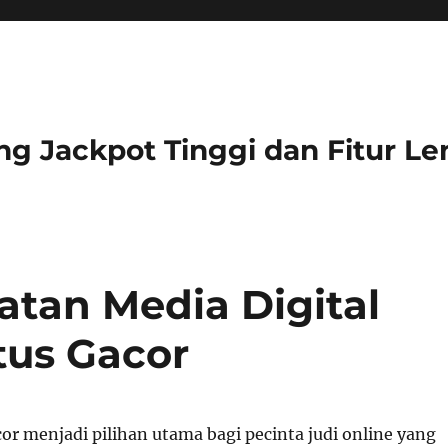
ng Jackpot Tinggi dan Fitur L
atan Media Digital
tus Gacor
or menjadi pilihan utama bagi pecinta judi online yang