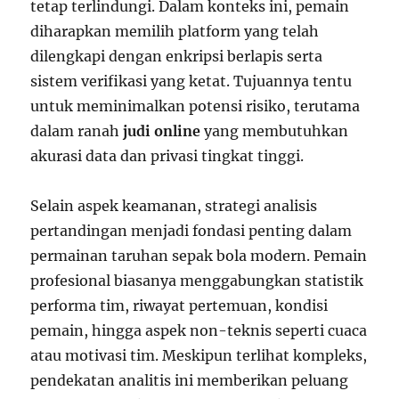
tetap terlindungi. Dalam konteks ini, pemain
diharapkan memilih platform yang telah
dilengkapi dengan enkripsi berlapis serta
sistem verifikasi yang ketat. Tujuannya tentu
untuk meminimalkan potensi risiko, terutama
dalam ranah
judi online
yang membutuhkan
akurasi data dan privasi tingkat tinggi.
Selain aspek keamanan, strategi analisis
pertandingan menjadi fondasi penting dalam
permainan taruhan sepak bola modern. Pemain
profesional biasanya menggabungkan statistik
performa tim, riwayat pertemuan, kondisi
pemain, hingga aspek non-teknis seperti cuaca
atau motivasi tim. Meskipun terlihat kompleks,
pendekatan analitis ini memberikan peluang