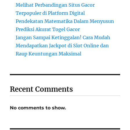
Melihat Perbandingan Situs Gacor
Terpopuler di Platform Digital
Pendekatan Matematika Dalam Menyusun
Prediksi Akurat Togel Gacor
Jangan Sampai Ketinggalan! Cara Mudah
Mendapatkan Jackpot di Slot Online dan
Raup Keuntungan Maksimal
Recent Comments
No comments to show.