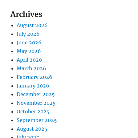
Archives
August 2026
July 2026
June 2026
May 2026
April 2026
March 2026
February 2026
January 2026
December 2025
November 2025
October 2025
September 2025
August 2025
July 2025