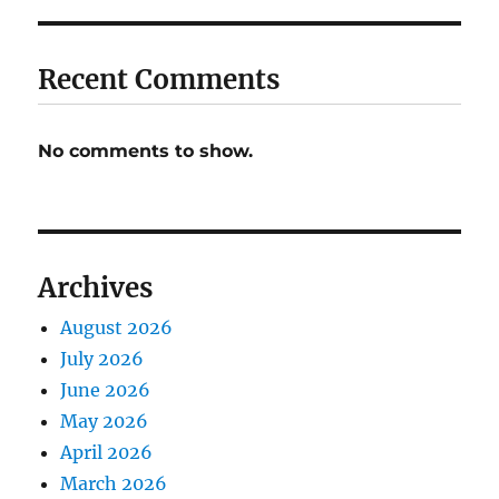
Recent Comments
No comments to show.
Archives
August 2026
July 2026
June 2026
May 2026
April 2026
March 2026