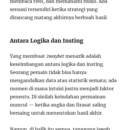
membaca tren, dan memahami risiko. Ada
sensasi tersendiri ketika strategi yang
dirancang matang akhirnya berbuah hasil.
Antara Logika dan Insting
Yang membuat
2waybet
menarik adalah
keseimbangan antara logika dan insting.
Seorang pemain tidak bisa hanya
mengandalkan data atau statistik semata; ada
momen di mana intuisi justru menjadi faktor
penentu. Di sinilah keindahan permainan
muncul — ketika angka dan firasat saling
bersaing untuk menentukan hasil akhir.
Namun, di balik itu semua, tanggung jawab