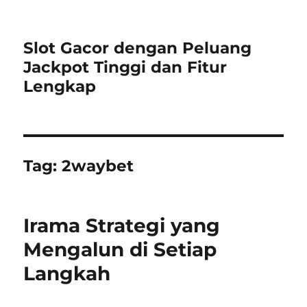
Slot Gacor dengan Peluang
Jackpot Tinggi dan Fitur
Lengkap
Tag:
2waybet
Irama Strategi yang
Mengalun di Setiap
Langkah