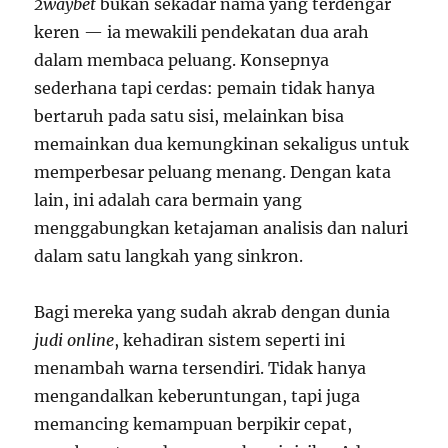
2waybet
bukan sekadar nama yang terdengar
keren — ia mewakili pendekatan dua arah
dalam membaca peluang. Konsepnya
sederhana tapi cerdas: pemain tidak hanya
bertaruh pada satu sisi, melainkan bisa
memainkan dua kemungkinan sekaligus untuk
memperbesar peluang menang. Dengan kata
lain, ini adalah cara bermain yang
menggabungkan ketajaman analisis dan naluri
dalam satu langkah yang sinkron.
Bagi mereka yang sudah akrab dengan dunia
judi online
, kehadiran sistem seperti ini
menambah warna tersendiri. Tidak hanya
mengandalkan keberuntungan, tapi juga
memancing kemampuan berpikir cepat,