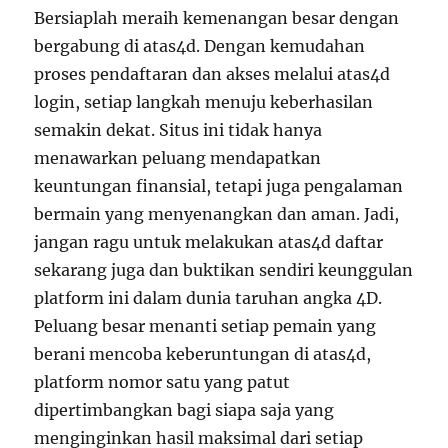
Bersiaplah meraih kemenangan besar dengan
bergabung di atas4d. Dengan kemudahan
proses pendaftaran dan akses melalui atas4d
login, setiap langkah menuju keberhasilan
semakin dekat. Situs ini tidak hanya
menawarkan peluang mendapatkan
keuntungan finansial, tetapi juga pengalaman
bermain yang menyenangkan dan aman. Jadi,
jangan ragu untuk melakukan atas4d daftar
sekarang juga dan buktikan sendiri keunggulan
platform ini dalam dunia taruhan angka 4D.
Peluang besar menanti setiap pemain yang
berani mencoba keberuntungan di atas4d,
platform nomor satu yang patut
dipertimbangkan bagi siapa saja yang
menginginkan hasil maksimal dari setiap