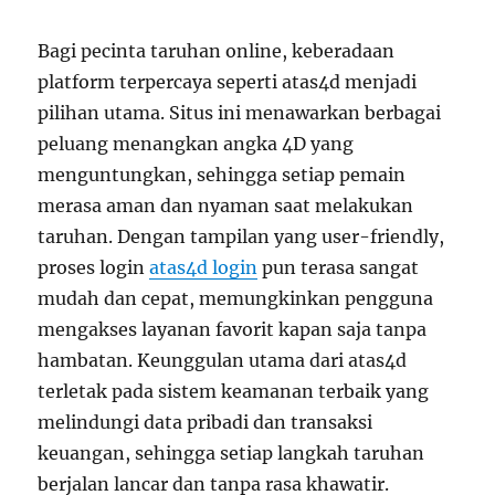
Bagi pecinta taruhan online, keberadaan
platform terpercaya seperti atas4d menjadi
pilihan utama. Situs ini menawarkan berbagai
peluang menangkan angka 4D yang
menguntungkan, sehingga setiap pemain
merasa aman dan nyaman saat melakukan
taruhan. Dengan tampilan yang user-friendly,
proses login
atas4d login
pun terasa sangat
mudah dan cepat, memungkinkan pengguna
mengakses layanan favorit kapan saja tanpa
hambatan. Keunggulan utama dari atas4d
terletak pada sistem keamanan terbaik yang
melindungi data pribadi dan transaksi
keuangan, sehingga setiap langkah taruhan
berjalan lancar dan tanpa rasa khawatir.