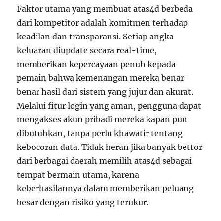
Faktor utama yang membuat atas4d berbeda
dari kompetitor adalah komitmen terhadap
keadilan dan transparansi. Setiap angka
keluaran diupdate secara real-time,
memberikan kepercayaan penuh kepada
pemain bahwa kemenangan mereka benar-
benar hasil dari sistem yang jujur dan akurat.
Melalui fitur login yang aman, pengguna dapat
mengakses akun pribadi mereka kapan pun
dibutuhkan, tanpa perlu khawatir tentang
kebocoran data. Tidak heran jika banyak bettor
dari berbagai daerah memilih atas4d sebagai
tempat bermain utama, karena
keberhasilannya dalam memberikan peluang
besar dengan risiko yang terukur.