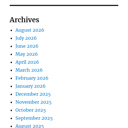
Archives
August 2026
July 2026
June 2026
May 2026
April 2026
March 2026
February 2026
January 2026
December 2025
November 2025
October 2025
September 2025
August 2025