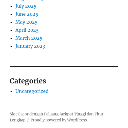
July 2025
June 2025
May 2025
April 2025
March 2025
January 2023
Categories
Uncategorized
Slot Gacor dengan Peluang Jackpot Tinggi dan Fitur
Lengkap
Proudly powered by WordPress