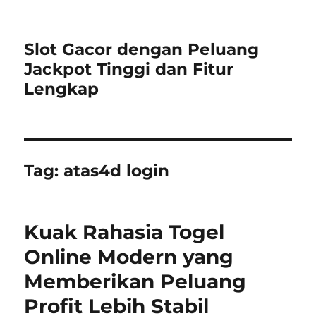
Slot Gacor dengan Peluang
Jackpot Tinggi dan Fitur
Lengkap
Tag:
atas4d login
Kuak Rahasia Togel
Online Modern yang
Memberikan Peluang
Profit Lebih Stabil