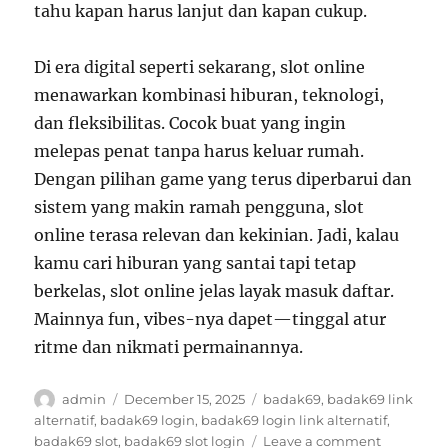
tahu kapan harus lanjut dan kapan cukup.
Di era digital seperti sekarang, slot online
menawarkan kombinasi hiburan, teknologi,
dan fleksibilitas. Cocok buat yang ingin
melepas penat tanpa harus keluar rumah.
Dengan pilihan game yang terus diperbarui dan
sistem yang makin ramah pengguna, slot
online terasa relevan dan kekinian. Jadi, kalau
kamu cari hiburan yang santai tapi tetap
berkelas, slot online jelas layak masuk daftar.
Mainnya fun, vibes-nya dapet—tinggal atur
ritme dan nikmati permainannya.
Author
Posted
Tags
admin
December 15, 2025
badak69
,
badak69 link
on
alternatif
,
badak69 login
,
badak69 login link alternatif
,
on
badak69 slot
,
badak69 slot login
Leave a comment