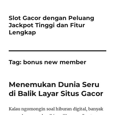
Slot Gacor dengan Peluang
Jackpot Tinggi dan Fitur
Lengkap
Tag:
bonus new member
Menemukan Dunia Seru
di Balik Layar Situs Gacor
Kalau ngomongin soal hiburan digital, banyak