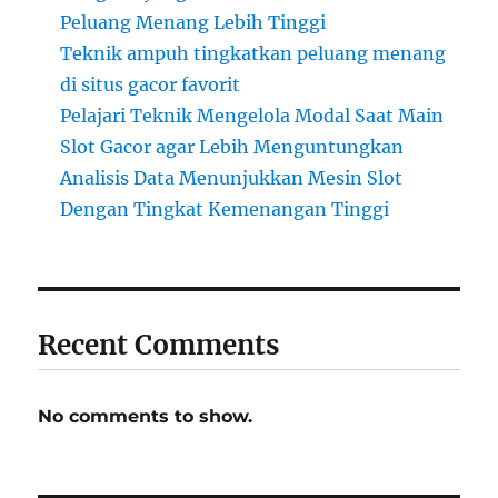
Peluang Menang Lebih Tinggi
Teknik ampuh tingkatkan peluang menang
di situs gacor favorit
Pelajari Teknik Mengelola Modal Saat Main
Slot Gacor agar Lebih Menguntungkan
Analisis Data Menunjukkan Mesin Slot
Dengan Tingkat Kemenangan Tinggi
Recent Comments
No comments to show.