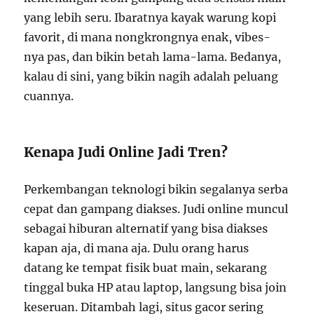
yang lebih seru. Ibaratnya kayak warung kopi
favorit, di mana nongkrongnya enak, vibes-
nya pas, dan bikin betah lama-lama. Bedanya,
kalau di sini, yang bikin nagih adalah peluang
cuannya.
Kenapa Judi Online Jadi Tren?
Perkembangan teknologi bikin segalanya serba
cepat dan gampang diakses. Judi online muncul
sebagai hiburan alternatif yang bisa diakses
kapan aja, di mana aja. Dulu orang harus
datang ke tempat fisik buat main, sekarang
tinggal buka HP atau laptop, langsung bisa join
keseruan. Ditambah lagi, situs gacor sering