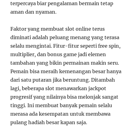
terpercaya biar pengalaman bermain tetap
aman dan nyaman.
Faktor yang membuat slot online terus
diminati adalah peluang menang yang terasa
selalu mengintai. Fitur-fitur seperti free spin,
multiplier, dan bonus game jadi elemen
tambahan yang bikin permainan makin seru.
Pemain bisa meraih kemenangan besar hanya
dari satu putaran jika beruntung. Ditambah
lagi, beberapa slot menawarkan jackpot
progresif yang nilainya bisa melonjak sangat
tinggi. Ini membuat banyak pemain selalu
merasa ada kesempatan untuk membawa
pulang hadiah besar kapan saja.