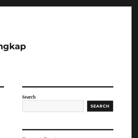
engkap
Search
SEARCH