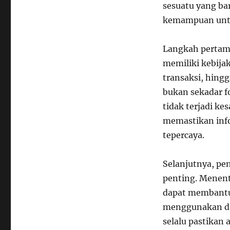
Tren
sesuatu yang bar
Hiburan
kemampuan untuk
Berbasis
Peluang
Langkah pertama
memiliki kebija
transaksi, hingg
bukan sekadar f
tidak terjadi k
memastikan info
tepercaya.
Selanjutnya, pe
penting. Menent
dapat membantu 
menggunakan dan
selalu pastikan