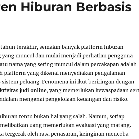
ren Hiburan Berbasis
tahun terakhir, semakin banyak platform hiburan
g yang muncul dan mulai menjadi perhatian pengguna
 satu nama yang sering muncul dalam percakapan adalah
ah platform yang dikenal menyediakan pengalaman
s sistem peluang. Fenomena ini ikut beriringan dengan
ktivitas
judi online
, yang memerlukan kewaspadaan ser
alam mengenai pengelolaan keuangan dan risiko.
hiburan tentu bukan hal yang salah. Namun, setiap
 melibatkan uang memerlukan evaluasi yang matang.
 tergerak oleh rasa penasaran, keinginan mencoba