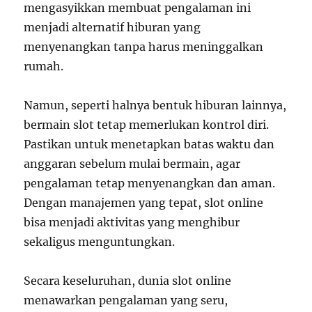
mengasyikkan membuat pengalaman ini
menjadi alternatif hiburan yang
menyenangkan tanpa harus meninggalkan
rumah.
Namun, seperti halnya bentuk hiburan lainnya,
bermain slot tetap memerlukan kontrol diri.
Pastikan untuk menetapkan batas waktu dan
anggaran sebelum mulai bermain, agar
pengalaman tetap menyenangkan dan aman.
Dengan manajemen yang tepat, slot online
bisa menjadi aktivitas yang menghibur
sekaligus menguntungkan.
Secara keseluruhan, dunia slot online
menawarkan pengalaman yang seru,