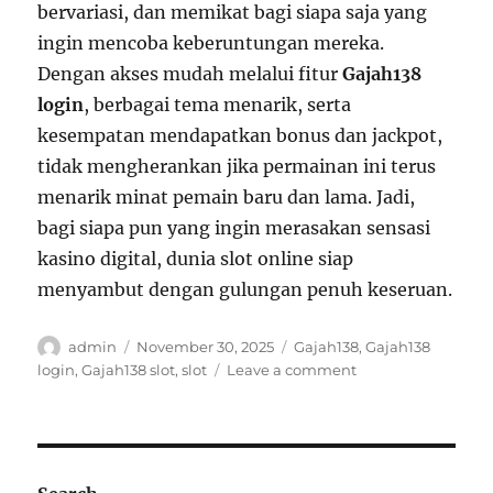
bervariasi, dan memikat bagi siapa saja yang
ingin mencoba keberuntungan mereka.
Dengan akses mudah melalui fitur
Gajah138
login
, berbagai tema menarik, serta
kesempatan mendapatkan bonus dan jackpot,
tidak mengherankan jika permainan ini terus
menarik minat pemain baru dan lama. Jadi,
bagi siapa pun yang ingin merasakan sensasi
kasino digital, dunia slot online siap
menyambut dengan gulungan penuh keseruan.
Author
Posted
Tags
admin
November 30, 2025
Gajah138
,
Gajah138
on
on
login
,
Gajah138 slot
,
slot
Leave a comment
Menikmati
Keseruan
Dunia
Slot
Online