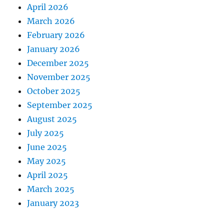
April 2026
March 2026
February 2026
January 2026
December 2025
November 2025
October 2025
September 2025
August 2025
July 2025
June 2025
May 2025
April 2025
March 2025
January 2023