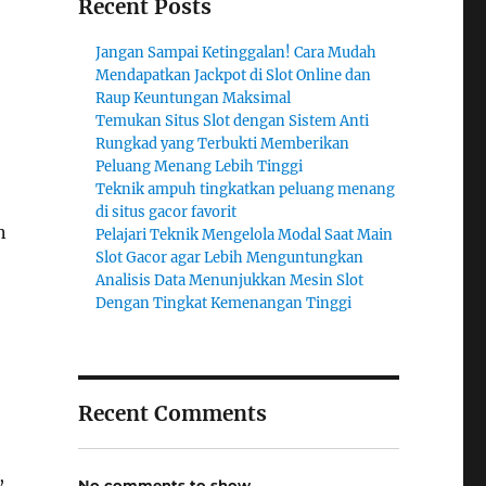
Recent Posts
Jangan Sampai Ketinggalan! Cara Mudah
Mendapatkan Jackpot di Slot Online dan
Raup Keuntungan Maksimal
Temukan Situs Slot dengan Sistem Anti
Rungkad yang Terbukti Memberikan
Peluang Menang Lebih Tinggi
Teknik ampuh tingkatkan peluang menang
di situs gacor favorit
n
Pelajari Teknik Mengelola Modal Saat Main
Slot Gacor agar Lebih Menguntungkan
Analisis Data Menunjukkan Mesin Slot
Dengan Tingkat Kemenangan Tinggi
Recent Comments
,
No comments to show.