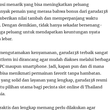
osi menarik yang bisa meningkatkan peluang
nyak pemain yang merasa bahwa bonus dari garuda138
berikan nilai tambah dan memperpanjang waktu
 Dengan demikian, tidak hanya sekadar bersenang-
juga peluang untuk mendapatkan keuntungan nyata
 lebar.
 mengutamakan kenyamanan, garuda138 terbaik sangat
atform ini dirancang agar mudah diakses melalui berbaga
 PC maupun smartphone. Jadi, kapan pun dan di mana
 bisa menikmati permainan favorit tanpa hambatan.
 yang solid dan layanan yang lengkap, garuda138 resmi
tu pilihan utama bagi pecinta slot online di Thailand
ia.
praktis dan lengkap memang perlu dilakukan agar