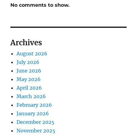
No comments to show.
Archives
August 2026
July 2026
June 2026
May 2026
April 2026
March 2026
February 2026
January 2026
December 2025
November 2025