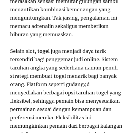
merasakan sensasi memutar gulungan sambil
menantikan kombinasi kemenangan yang
menguntungkan. Tak jarang, pengalaman ini
memacu adrenalin sekaligus memberikan
hiburan yang memuaskan.
Selain slot,
togel
juga menjadi daya tarik
tersendiri bagi penggemar judi online. Sistem
taruhan angka yang sederhana namun penuh
strategi membuat togel menarik bagi banyak
orang. Platform seperti gudang4d
menyediakan berbagai opsi taruhan togel yang
fleksibel, sehingga pemain bisa menyesuaikan
permainan sesuai dengan kemampuan dan
preferensi mereka. Fleksibilitas ini
memungkinkan pemain dari berbagai kalangan