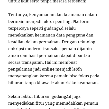
untuk ikut serta tanpa merasa terbebani.
Tentunya, kenyamanan dan keamanan dalam
bermain menjadi faktor penting. Platform
terpercaya seperti gudang4d selalu
menekankan keamanan data pengguna dan
keadilan dalam permainan. Dengan teknologi
enkripsi modern, transaksi pemain dijamin
aman dan hasil permainan dapat dipantau
secara transparan. Hal ini membuat
pengalaman
judi online
menjadi lebih
menyenangkan karena pemain bisa fokus pada
hiburan tanpa khawatir akan risiko keamanan.
Selain faktor hiburan,
gudang4d
juga
menyediakan fitur yang memudahkan pemain