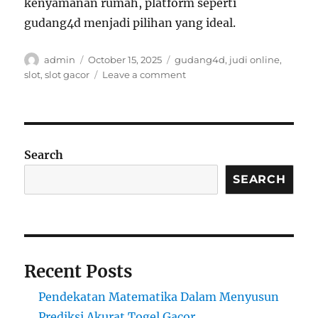
kenyamanan rumah, platform seperti
gudang4d menjadi pilihan yang ideal.
Author
Posted
Tags
admin
October 15, 2025
gudang4d
,
judi online
,
on
on
slot
,
slot gacor
Leave a comment
Menikmati
Hiburan
Seru
di
Waktu
Search
Luang
SEARCH
Recent Posts
Pendekatan Matematika Dalam Menyusun
Prediksi Akurat Togel Gacor