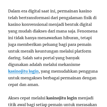
Dalam era digital saat ini, permainan kasino
telah bertransformasi dari pengalaman fisik di
kasino konvensional menjadi bentuk digital
yang mudah diakses dari mana saja. Fenomena
ini tidak hanya menawarkan hiburan, tetapi
juga memberikan peluang bagi para pemain
untuk meraih keuntungan melalui platform
daring. Salah satu portal yang banyak
digunakan adalah melalui mekanisme
kasinojitu login
, yang memudahkan pengguna
untuk mengakses berbagai permainan dengan
cepat dan aman.
Akses cepat melalui
kasinojitu login
menjadi
titik awal bagi setiap pemain untuk merasakan