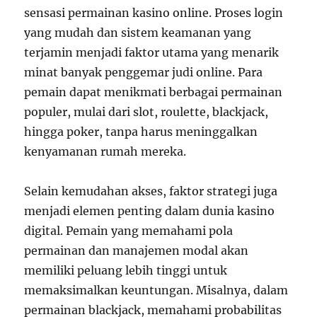
sensasi permainan kasino online. Proses login
yang mudah dan sistem keamanan yang
terjamin menjadi faktor utama yang menarik
minat banyak penggemar judi online. Para
pemain dapat menikmati berbagai permainan
populer, mulai dari slot, roulette, blackjack,
hingga poker, tanpa harus meninggalkan
kenyamanan rumah mereka.
Selain kemudahan akses, faktor strategi juga
menjadi elemen penting dalam dunia kasino
digital. Pemain yang memahami pola
permainan dan manajemen modal akan
memiliki peluang lebih tinggi untuk
memaksimalkan keuntungan. Misalnya, dalam
permainan blackjack, memahami probabilitas