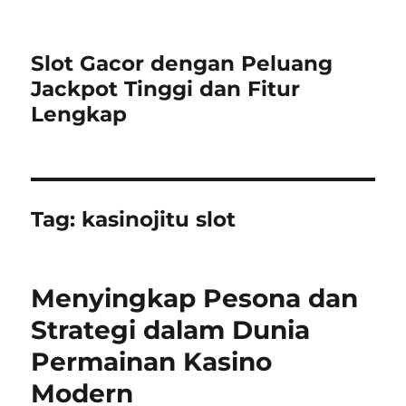
Slot Gacor dengan Peluang
Jackpot Tinggi dan Fitur
Lengkap
Tag:
kasinojitu slot
Menyingkap Pesona dan
Strategi dalam Dunia
Permainan Kasino
Modern