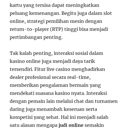
kartu yang tersisa dapat meningkatkan
peluang kemenangan. Begitu juga dalam slot
online, strategi pemilihan mesin dengan
return-to-player (RTP) tinggi bisa menjadi
pertimbangan penting.
Tak kalah penting, interaksi sosial dalam
kasino online juga menjadi daya tarik
tersendiri. Fitur live casino menghadirkan
dealer profesional secara real-time,
memberikan pengalaman bermain yang
mendekati suasana kasino nyata. Interaksi
dengan pemain lain melalui chat dan turnamen
daring juga menambah keseruan serta
kompetisi yang sehat. Hal ini menjadi salah
satu alasan mengapa
judi online
semakin