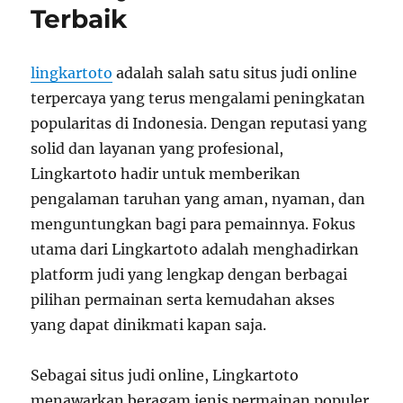
Terbaik
lingkartoto
adalah salah satu situs judi online
terpercaya yang terus mengalami peningkatan
popularitas di Indonesia. Dengan reputasi yang
solid dan layanan yang profesional,
Lingkartoto hadir untuk memberikan
pengalaman taruhan yang aman, nyaman, dan
menguntungkan bagi para pemainnya. Fokus
utama dari Lingkartoto adalah menghadirkan
platform judi yang lengkap dengan berbagai
pilihan permainan serta kemudahan akses
yang dapat dinikmati kapan saja.
Sebagai situs judi online, Lingkartoto
menawarkan beragam jenis permainan populer