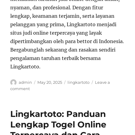
nyaman, dan profesional. Dengan fitur
lengkap, keamanan terjamin, serta layanan
pelanggan yang prima, Lingkartoto menjadi
situs judi online terpercaya yang layak
dipertimbangkan oleh para bettor di Indonesia.
Bergabunglah sekarang dan rasakan sendiri
pengalaman taruhan terbaik bersama
Lingkartoto.
Author
Posted
Tags
admin
May 20, 2025
lingkartoto
Leave a
on
on
comment
Lingkartoto,
Situs
Judi
Lingkartoto: Panduan
Online
Terpercaya
Lengkap Togel Online
dengan
Fitur