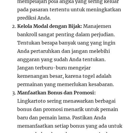
mempelajari pola angka yang sering keluar
pada pasaran tertentu untuk meningkatkan
prediksi Anda.
Kelola Modal dengan Bijak:
Manajemen
bankroll sangat penting dalam perjudian.
Tentukan berapa banyak uang yang ingin
Anda pertaruhkan dan jangan melebihi
anggaran yang sudah Anda tentukan.
Jangan terburu-buru mengejar
kemenangan besar, karena togel adalah
permainan yang memerlukan kesabaran.
Manfaatkan Bonus dan Promosi:
Lingkartoto sering menawarkan berbagai
bonus dan promosi menarik untuk pemain
baru dan pemain lama. Pastikan Anda
memanfaatkan setiap bonus yang ada untuk