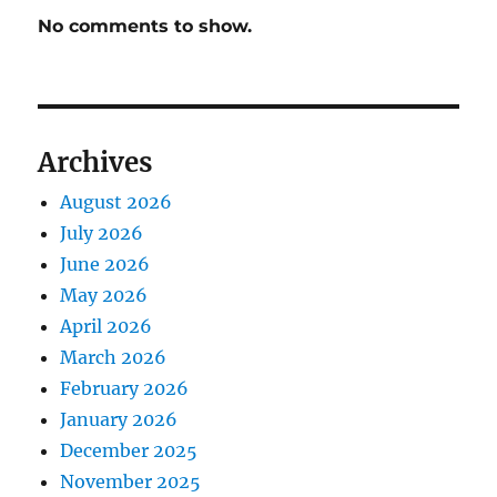
No comments to show.
Archives
August 2026
July 2026
June 2026
May 2026
April 2026
March 2026
February 2026
January 2026
December 2025
November 2025