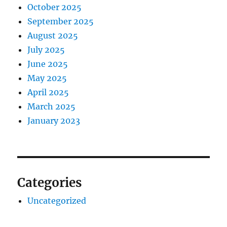
October 2025
September 2025
August 2025
July 2025
June 2025
May 2025
April 2025
March 2025
January 2023
Categories
Uncategorized