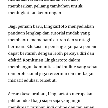
memberikan peluang tambahan untuk
meningkatkan keuntungan.
Bagi pemain baru, Lingkartoto menyediakan
panduan lengkap dan tutorial mudah yang
membantu memahami aturan dan strategi
bermain. Edukasi ini penting agar para pemain
dapat bertaruh dengan lebih percaya diri dan
efektif. Komitmen Lingkartoto dalam
membangun komunitas judi online yang sehat
dan profesional juga tercermin dari berbagai
inisiatif edukasi tersebut.
Secara keseluruhan, Lingkartoto merupakan
pilihan ideal bagi siapa saja yang ingin
menikmati taruhan judi online dengan aman,