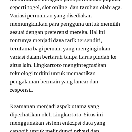
seperti togel, slot online, dan taruhan olahraga.
Variasi permainan yang disediakan
memungkinkan para pengguna untuk memilih
sesuai dengan preferensi mereka. Hal ini
tentunya menjadi daya tarik tersendiri,
terutama bagi pemain yang menginginkan
variasi dalam bertaruh tanpa harus pindah ke
situs lain. Lingkartoto mengintegrasikan
teknologi terkini untuk memastikan
pengalaman bermain yang lancar dan
responsif.
Keamanan menjadi aspek utama yang
diperhatikan oleh Lingkartoto. Situs ini
menggunakan sistem enkripsi data yang
canggih untuk melindungi privasi dan