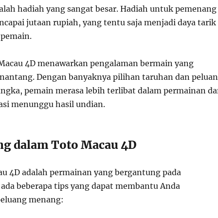
alah hadiah yang sangat besar. Hadiah untuk pemenang
capai jutaan rupiah, yang tentu saja menjadi daya tarik
 pemain.
to Macau 4D menawarkan pengalaman bermain yang
nantang. Dengan banyaknya pilihan taruhan dan pelua
ngka, pemain merasa lebih terlibat dalam permainan d
si menunggu hasil undian.
ng dalam Toto Macau 4D
au 4D adalah permainan yang bergantung pada
 ada beberapa tips yang dapat membantu Anda
eluang menang: