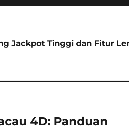
ng Jackpot Tinggi dan Fitur L
acau 4D: Panduan