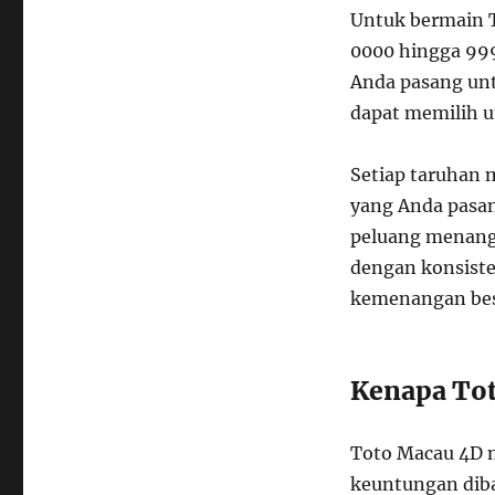
Untuk bermain 
0000 hingga 999
Anda pasang unt
dapat memilih 
Setiap taruhan 
yang Anda pasan
peluang menang 
dengan konsiste
kemenangan bes
Kenapa Tot
Toto Macau 4D m
keuntungan diba