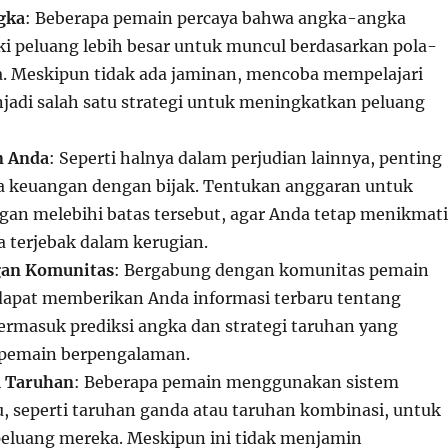
ngka
: Beberapa pemain percaya bahwa angka-angka
ki peluang lebih besar untuk muncul berdasarkan pola-
. Meskipun tidak ada jaminan, mencoba mempelajari
njadi salah satu strategi untuk meningkatkan peluang
n Anda
: Seperti halnya dalam perjudian lainnya, penting
a keuangan dengan bijak. Tentukan anggaran untuk
gan melebihi batas tersebut, agar Anda tetap menikmati
 terjebak dalam kerugian.
gan Komunitas
: Bergabung dengan komunitas pemain
apat memberikan Anda informasi terbaru tentang
termasuk prediksi angka dan strategi taruhan yang
 pemain berpengalaman.
 Taruhan
: Beberapa pemain menggunakan sistem
u, seperti taruhan ganda atau taruhan kombinasi, untuk
eluang mereka. Meskipun ini tidak menjamin