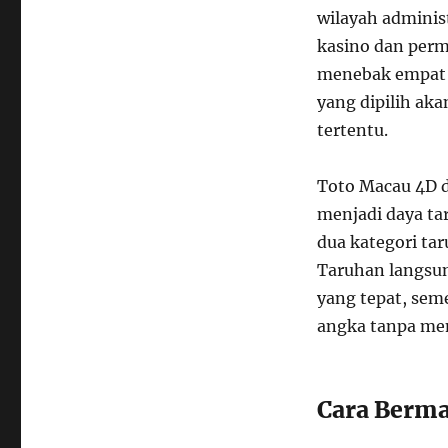
Panduan
wilayah adminis
Lengkap
dan
kasino dan perm
Tips
menebak empat a
Menang
yang dipilih ak
tertentu.
Toto Macau 4D d
menjadi daya ta
dua kategori ta
Taruhan langsu
yang tepat, se
angka tanpa me
Cara Berma