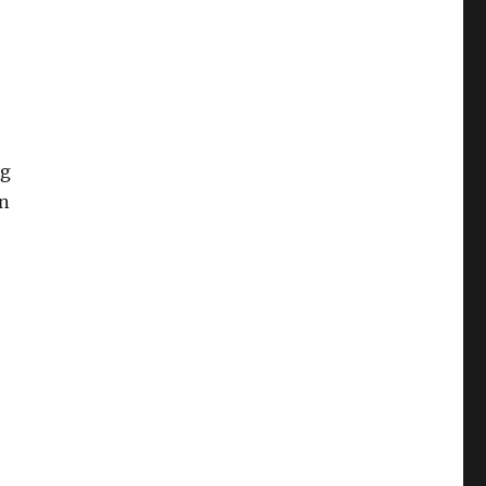
ng
an