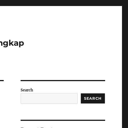
engkap
Search
SEARCH