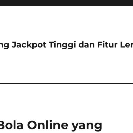
ng Jackpot Tinggi dan Fitur L
Bola Online yang