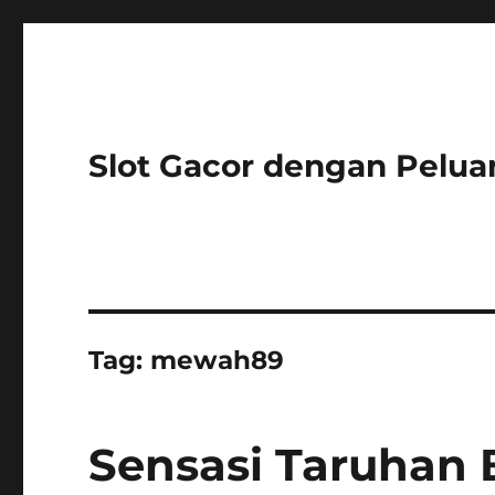
Slot Gacor dengan Pelua
Tag:
mewah89
Sensasi Taruhan 