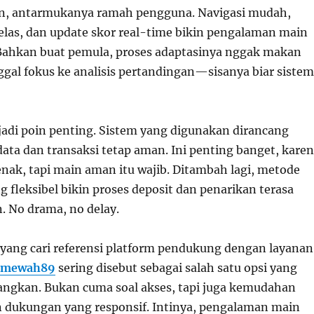
lan, antarmukanya ramah pengguna. Navigasi mudah,
jelas, dan update skor real-time bikin pengalaman main
Bahkan buat pemula, proses adaptasinya nggak makan
ggal fokus ke analisis pertandingan—sisanya biar sistem
adi poin penting. Sistem yang digunakan dirancang
ata dan transaksi tetap aman. Ini penting banget, kare
enak, tapi main aman itu wajib. Ditambah lagi, metode
 fleksibel bikin proses deposit dan penarikan terasa
n. No drama, no delay.
yang cari referensi platform pendukung dengan layanan
mewah89
sering disebut sebagai salah satu opsi yang
angkan. Bukan cuma soal akses, tapi juga kemudahan
dukungan yang responsif. Intinya, pengalaman main