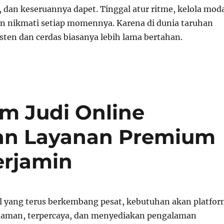
, dan keseruannya dapet. Tinggal atur ritme, kelola mod
an nikmati setiap momennya. Karena di dunia taruhan
sten dan cerdas biasanya lebih lama bertahan.
m Judi Online
an Layanan Premium
rjamin
al yang terus berkembang pesat, kebutuhan akan platfo
g aman, terpercaya, dan menyediakan pengalaman