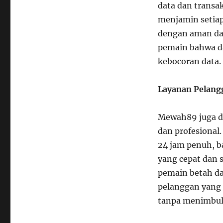
data dan transa
menjamin setiap
dengan aman dan
pemain bahwa da
kebocoran data.
Layanan Pelangg
Mewah89 juga di
dan profesional
24 jam penuh, ba
yang cepat dan 
pemain betah d
pelanggan yang 
tanpa menimbul