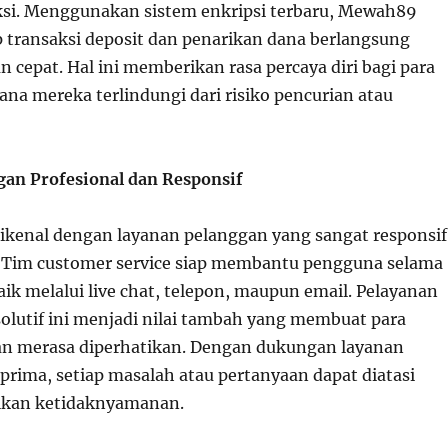
ksi. Menggunakan sistem enkripsi terbaru, Mewah89
 transaksi deposit dan penarikan dana berlangsung
 cepat. Hal ini memberikan rasa percaya diri bagi para
na mereka terlindungi dari risiko pencurian atau
an Profesional dan Responsif
kenal dengan layanan pelanggan yang sangat responsif
. Tim customer service siap membantu pengguna selama
ik melalui live chat, telepon, maupun email. Pelayanan
solutif ini menjadi nilai tambah yang membuat para
an merasa diperhatikan. Dengan dukungan layanan
prima, setiap masalah atau pertanyaan dapat diatasi
kan ketidaknyamanan.