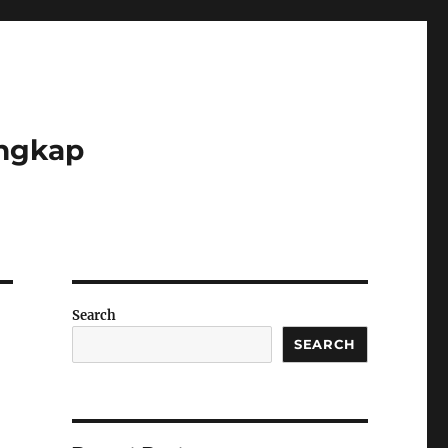
engkap
Search
SEARCH