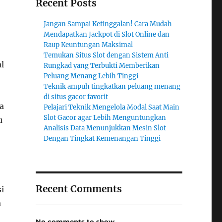
Recent Posts
Jangan Sampai Ketinggalan! Cara Mudah
Mendapatkan Jackpot di Slot Online dan
Raup Keuntungan Maksimal
Temukan Situs Slot dengan Sistem Anti
l
Rungkad yang Terbukti Memberikan
Peluang Menang Lebih Tinggi
Teknik ampuh tingkatkan peluang menang
di situs gacor favorit
a
Pelajari Teknik Mengelola Modal Saat Main
Slot Gacor agar Lebih Menguntungkan
u
Analisis Data Menunjukkan Mesin Slot
Dengan Tingkat Kemenangan Tinggi
Recent Comments
i
a
No comments to show.