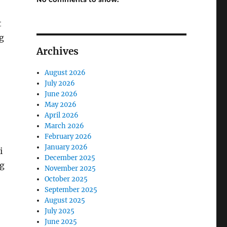
t
g
Archives
August 2026
July 2026
June 2026
May 2026
April 2026
March 2026
February 2026
January 2026
i
December 2025
ng
November 2025
October 2025
September 2025
August 2025
July 2025
June 2025