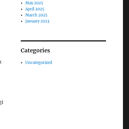
May 2025
April 2025
March 2025
January 2023
Categories
k
Uncategorized
gi