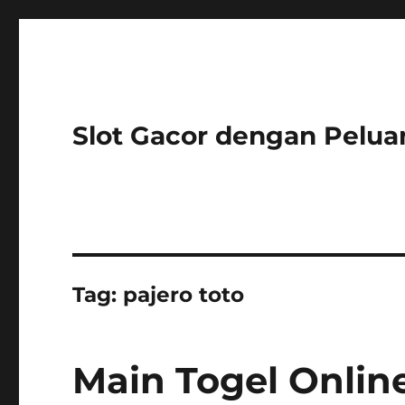
Slot Gacor dengan Pelua
Tag:
pajero toto
Main Togel Onli