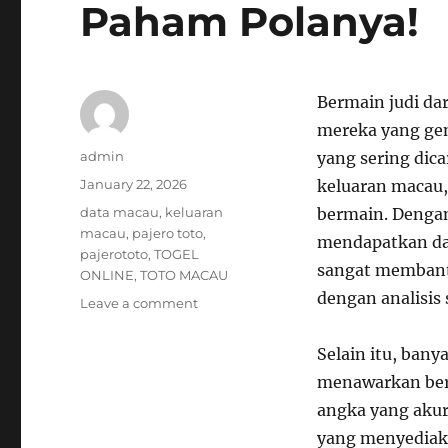
Paham Polanya!
Bermain judi da
mereka yang gem
Author
admin
yang sering dica
Posted
January 22, 2026
keluaran macau,
on
Tags
data macau
,
keluaran
bermain. Dengan
macau
,
pajero toto
,
mendapatkan dat
pajerototo
,
TOGEL
sangat membant
ONLINE
,
TOTO MACAU
dengan analisis 
on
Leave a comment
Main
Togel
Selain itu, bany
Online,
menawarkan berba
Gampang
Kalau
angka yang akura
Paham
yang menyediaka