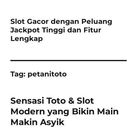
Slot Gacor dengan Peluang
Jackpot Tinggi dan Fitur
Lengkap
Tag:
petanitoto
Sensasi Toto & Slot
Modern yang Bikin Main
Makin Asyik