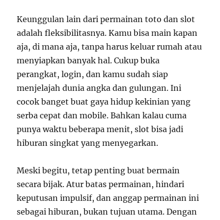
Keunggulan lain dari permainan toto dan slot
adalah fleksibilitasnya. Kamu bisa main kapan
aja, di mana aja, tanpa harus keluar rumah atau
menyiapkan banyak hal. Cukup buka
perangkat, login, dan kamu sudah siap
menjelajah dunia angka dan gulungan. Ini
cocok banget buat gaya hidup kekinian yang
serba cepat dan mobile. Bahkan kalau cuma
punya waktu beberapa menit, slot bisa jadi
hiburan singkat yang menyegarkan.
Meski begitu, tetap penting buat bermain
secara bijak. Atur batas permainan, hindari
keputusan impulsif, dan anggap permainan ini
sebagai hiburan, bukan tujuan utama. Dengan