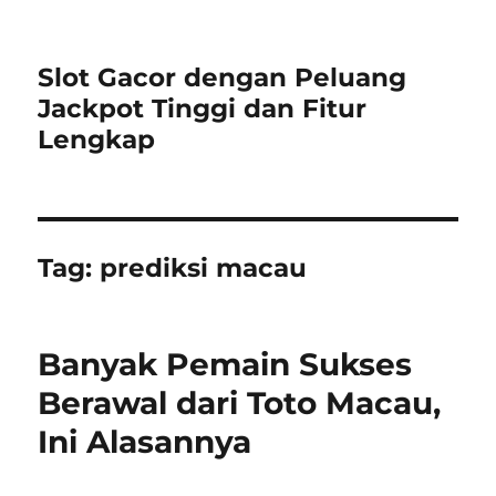
Slot Gacor dengan Peluang
Jackpot Tinggi dan Fitur
Lengkap
Tag:
prediksi macau
Banyak Pemain Sukses
Berawal dari Toto Macau,
Ini Alasannya