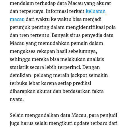
mendalam terhadap data Macau yang akurat
dan terpercaya. Informasi terkait
keluaran
macau
dari waktu ke waktu bisa menjadi
petunjuk penting dalam mengidentifikasi pola
dan tren tertentu. Banyak situs penyedia data
Macau yang memudahkan pemain dalam
mengakses rekapan hasil sebelumnya,
sehingga mereka bisa melakukan analisis
statistik secara lebih terperinci. Dengan
demikian, peluang meraih jackpot semakin
terbuka lebar karena setiap prediksi
diharapkan akurat dan berdasarkan fakta
nyata.
Selain mengandalkan data Macau, para penjudi
juga harus selalu mengikuti update terbaru dari