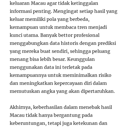
keluaran Macau agar tidak ketinggalan
informasi penting. Mengingat setiap hasil yang
keluar memiliki pola yang berbeda,
kemampuan untuk membaca tren menjadi
kunci utama. Banyak bettor profesional
menggabungkan data historis dengan prediksi
yang mereka buat sendiri, sehingga peluang
menang bisa lebih besar. Keunggulan
menggunakan data ini terletak pada
kemampuannya untuk meminimalkan risiko
dan meningkatkan kepercayaan diri dalam
memutuskan angka yang akan dipertaruhkan.
Akhirnya, keberhasilan dalam menebak hasil
Macau tidak hanya bergantung pada
keberuntungan, tetapi juga ketekunan dan