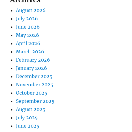
August 2026
July 2026
June 2026
May 2026
April 2026
March 2026
February 2026
January 2026
December 2025
November 2025
October 2025
September 2025
August 2025
July 2025
June 2025