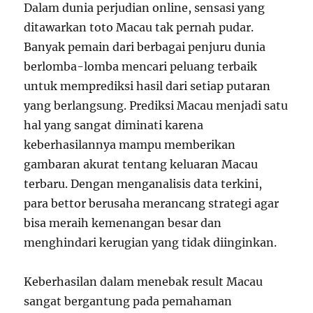
Dalam dunia perjudian online, sensasi yang
ditawarkan toto Macau tak pernah pudar.
Banyak pemain dari berbagai penjuru dunia
berlomba-lomba mencari peluang terbaik
untuk memprediksi hasil dari setiap putaran
yang berlangsung. Prediksi Macau menjadi satu
hal yang sangat diminati karena
keberhasilannya mampu memberikan
gambaran akurat tentang keluaran Macau
terbaru. Dengan menganalisis data terkini,
para bettor berusaha merancang strategi agar
bisa meraih kemenangan besar dan
menghindari kerugian yang tidak diinginkan.
Keberhasilan dalam menebak result Macau
sangat bergantung pada pemahaman