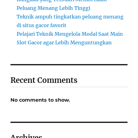
Peluang Menang Lebih Tinggi
Teknik ampuh tingkatkan peluang menang
di situs gacor favorit
Pelajari Teknik Mengelola Modal Saat Main
Slot Gacor agar Lebih Menguntungkan
Recent Comments
No comments to show.
Archives