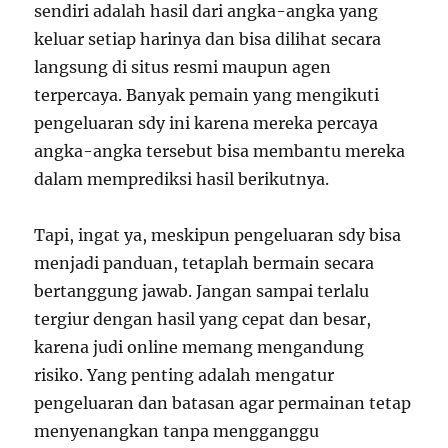
sendiri adalah hasil dari angka-angka yang
keluar setiap harinya dan bisa dilihat secara
langsung di situs resmi maupun agen
terpercaya. Banyak pemain yang mengikuti
pengeluaran sdy ini karena mereka percaya
angka-angka tersebut bisa membantu mereka
dalam memprediksi hasil berikutnya.
Tapi, ingat ya, meskipun pengeluaran sdy bisa
menjadi panduan, tetaplah bermain secara
bertanggung jawab. Jangan sampai terlalu
tergiur dengan hasil yang cepat dan besar,
karena judi online memang mengandung
risiko. Yang penting adalah mengatur
pengeluaran dan batasan agar permainan tetap
menyenangkan tanpa mengganggu