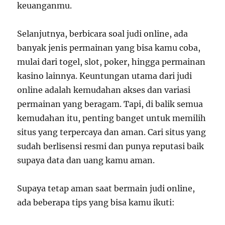
keuanganmu.
Selanjutnya, berbicara soal judi online, ada
banyak jenis permainan yang bisa kamu coba,
mulai dari togel, slot, poker, hingga permainan
kasino lainnya. Keuntungan utama dari judi
online adalah kemudahan akses dan variasi
permainan yang beragam. Tapi, di balik semua
kemudahan itu, penting banget untuk memilih
situs yang terpercaya dan aman. Cari situs yang
sudah berlisensi resmi dan punya reputasi baik
supaya data dan uang kamu aman.
Supaya tetap aman saat bermain judi online,
ada beberapa tips yang bisa kamu ikuti: