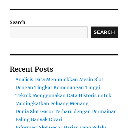
Menang
dan
Tetap
Aman
Search
Bermain
Judi
SEARCH
Online
yang
Seru
Recent Posts
Analisis Data Menunjukkan Mesin Slot
Dengan Tingkat Kemenangan Tinggi
Teknik Menggunakan Data Historis untuk
Meningkatkan Peluang Menang
Dunia Slot Gacor Terbaru dengan Permainan
Paling Banyak Dicari
Informasi Slot Gacor Harian yang Selalu