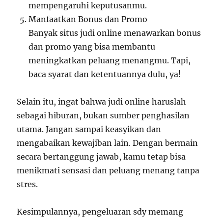
mempengaruhi keputusanmu.
Manfaatkan Bonus dan Promo
Banyak situs judi online menawarkan bonus
dan promo yang bisa membantu
meningkatkan peluang menangmu. Tapi,
baca syarat dan ketentuannya dulu, ya!
Selain itu, ingat bahwa judi online haruslah
sebagai hiburan, bukan sumber penghasilan
utama. Jangan sampai keasyikan dan
mengabaikan kewajiban lain. Dengan bermain
secara bertanggung jawab, kamu tetap bisa
menikmati sensasi dan peluang menang tanpa
stres.
Kesimpulannya, pengeluaran sdy memang