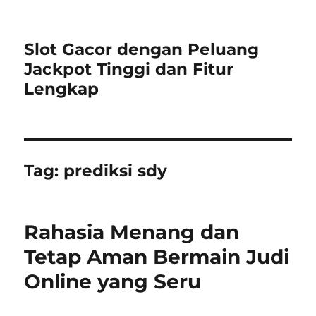
Slot Gacor dengan Peluang
Jackpot Tinggi dan Fitur
Lengkap
Tag:
prediksi sdy
Rahasia Menang dan
Tetap Aman Bermain Judi
Online yang Seru