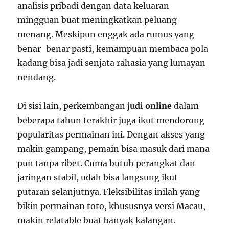
analisis pribadi dengan data keluaran
mingguan buat meningkatkan peluang
menang. Meskipun enggak ada rumus yang
benar-benar pasti, kemampuan membaca pola
kadang bisa jadi senjata rahasia yang lumayan
nendang.
Di sisi lain, perkembangan
judi online
dalam
beberapa tahun terakhir juga ikut mendorong
popularitas permainan ini. Dengan akses yang
makin gampang, pemain bisa masuk dari mana
pun tanpa ribet. Cuma butuh perangkat dan
jaringan stabil, udah bisa langsung ikut
putaran selanjutnya. Fleksibilitas inilah yang
bikin permainan toto, khususnya versi Macau,
makin relatable buat banyak kalangan.