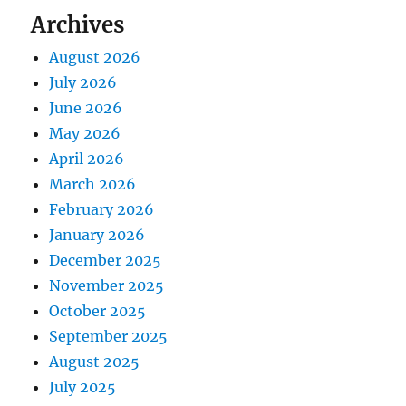
Archives
August 2026
July 2026
June 2026
May 2026
April 2026
March 2026
February 2026
January 2026
December 2025
November 2025
October 2025
September 2025
August 2025
July 2025