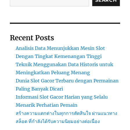
SEARCH
Recent Posts
Analisis Data Menunjukkan Mesin Slot
Dengan Tingkat Kemenangan Tinggi
Teknik Menggunakan Data Historis untuk
Meningkatkan Peluang Menang
Dunia Slot Gacor Terbaru dengan Permainan
Paling Banyak Dicari
Informasi Slot Gacor Harian yang Selalu
Menarik Perhatian Pemain
สร้างความแตกต่างในทุกการตัดสินใจ ผ่านแนวทาง
สล็อต ที่กำลังได้รับความนิยมอย่างต่อเนื่อง