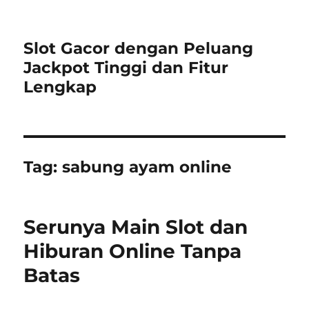
Slot Gacor dengan Peluang
Jackpot Tinggi dan Fitur
Lengkap
Tag:
sabung ayam online
Serunya Main Slot dan
Hiburan Online Tanpa
Batas