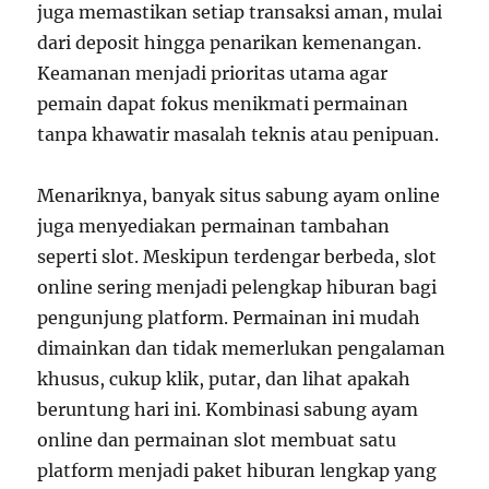
juga memastikan setiap transaksi aman, mulai
dari deposit hingga penarikan kemenangan.
Keamanan menjadi prioritas utama agar
pemain dapat fokus menikmati permainan
tanpa khawatir masalah teknis atau penipuan.
Menariknya, banyak situs sabung ayam online
juga menyediakan permainan tambahan
seperti slot. Meskipun terdengar berbeda, slot
online sering menjadi pelengkap hiburan bagi
pengunjung platform. Permainan ini mudah
dimainkan dan tidak memerlukan pengalaman
khusus, cukup klik, putar, dan lihat apakah
beruntung hari ini. Kombinasi sabung ayam
online dan permainan slot membuat satu
platform menjadi paket hiburan lengkap yang