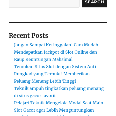
Tanpa
SEARCH
Batas
Recent Posts
Jangan Sampai Ketinggalan! Cara Mudah
Mendapatkan Jackpot di Slot Online dan
Raup Keuntungan Maksimal
Temukan Situs Slot dengan Sistem Anti
Rungkad yang Terbukti Memberikan
Peluang Menang Lebih Tinggi
Teknik ampuh tingkatkan peluang menang
di situs gacor favorit
Pelajari Teknik Mengelola Modal Saat Main
Slot Gacor agar Lebih Menguntungkan