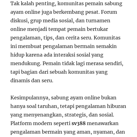
Tak kalah penting, komunitas pemain sabung
ayam online juga berkembang pesat. Forum
diskusi, grup media sosial, dan turnamen
online menjadi tempat pemain bertukar
pengalaman, tips, dan cerita seru. Komunitas
ini membuat pengalaman bermain semakin
hidup karena ada interaksi sosial yang
mendukung. Pemain tidak lagi merasa sendiri,
tapi bagian dari sebuah komunitas yang
dinamis dan seru.
Kesimpulannya, sabung ayam online bukan
hanya soal taruhan, tetapi pengalaman hiburan
yang menyenangkan, strategis, dan sosial.
Platform modern seperti
sv388
menawarkan
pengalaman bermain yang aman, nyaman, dan