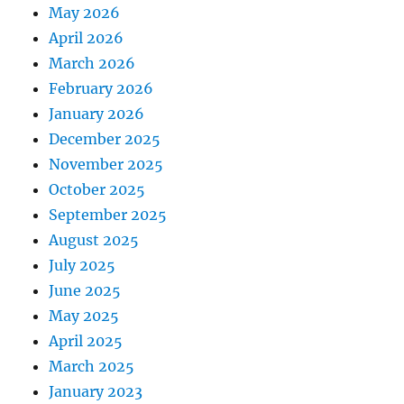
May 2026
April 2026
March 2026
February 2026
January 2026
December 2025
November 2025
October 2025
September 2025
August 2025
July 2025
June 2025
May 2025
April 2025
March 2025
January 2023