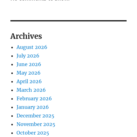
Archives
August 2026
July 2026
June 2026
May 2026
April 2026
March 2026
February 2026
January 2026
December 2025
November 2025
October 2025