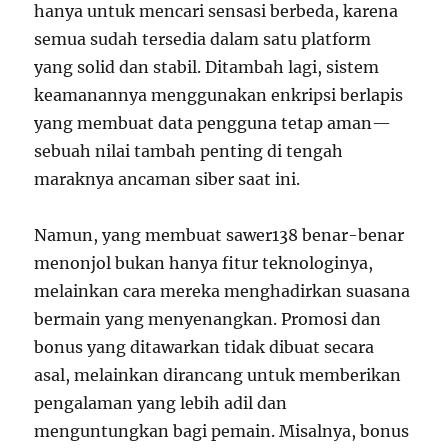
hanya untuk mencari sensasi berbeda, karena
semua sudah tersedia dalam satu platform
yang solid dan stabil. Ditambah lagi, sistem
keamanannya menggunakan enkripsi berlapis
yang membuat data pengguna tetap aman—
sebuah nilai tambah penting di tengah
maraknya ancaman siber saat ini.
Namun, yang membuat sawer138 benar-benar
menonjol bukan hanya fitur teknologinya,
melainkan cara mereka menghadirkan suasana
bermain yang menyenangkan. Promosi dan
bonus yang ditawarkan tidak dibuat secara
asal, melainkan dirancang untuk memberikan
pengalaman yang lebih adil dan
menguntungkan bagi pemain. Misalnya, bonus