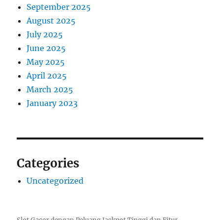
September 2025
August 2025
July 2025
June 2025
May 2025
April 2025
March 2025
January 2023
Categories
Uncategorized