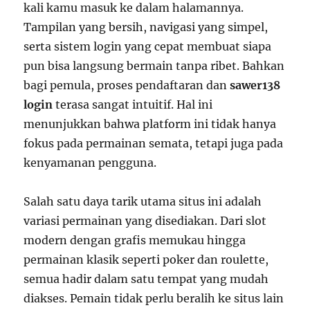
kali kamu masuk ke dalam halamannya.
Tampilan yang bersih, navigasi yang simpel,
serta sistem login yang cepat membuat siapa
pun bisa langsung bermain tanpa ribet. Bahkan
bagi pemula, proses pendaftaran dan
sawer138
login
terasa sangat intuitif. Hal ini
menunjukkan bahwa platform ini tidak hanya
fokus pada permainan semata, tetapi juga pada
kenyamanan pengguna.
Salah satu daya tarik utama situs ini adalah
variasi permainan yang disediakan. Dari slot
modern dengan grafis memukau hingga
permainan klasik seperti poker dan roulette,
semua hadir dalam satu tempat yang mudah
diakses. Pemain tidak perlu beralih ke situs lain