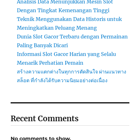
Analisis Data Menunjukkan Mesin Slot
Dengan Tingkat Kemenangan Tinggi
Teknik Menggunakan Data Historis untuk
Meningkatkan Peluang Menang
Dunia Slot Gacor Terbaru dengan Permainan
Paling Banyak Dicari
Informasi Slot Gacor Harian yang Selalu
Menarik Perhatian Pemain
สร้างความแตกต่างในทุกการตัดสินใจ ผ่านแนวทาง
สล็อต ที่กำลังได้รับความนิยมอย่างต่อเนื่อง
Recent Comments
No comments to show.