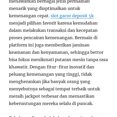
menawarkan berbagai jenis permainan
menarik yang dioptimalkan untuk
kemenangan cepat.
slot gacor deposit 5k
menjadi pilihan favorit karena kemudahan
dalam melakukan transaksi dan kecepatan
proses pencairan kemenangan. Bermain di
platform ini juga memberikan jaminan
keamanan dan kenyamanan, sehingga bettor
bisa fokus menikmati putaran mesin tanpa rasa
khawatir. Dengan fitur-fitur inovatif dan
peluang kemenangan yang tinggi, tidak
mengherankan jika banyak orang yang
menyebutnya sebagai tempat terbaik untuk
meraih jackpot terbesar dan memastikan
keberuntungan mereka selalu di puncak.