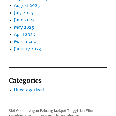
August 2025
July 2025
June 2025
May 2025
April 2025
March 2025
January 2023
Categories
Uncategorized
Slot Gacor dengan Peluang Jackpot Tinggi dan Fitur