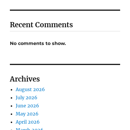
Recent Comments
No comments to show.
Archives
August 2026
July 2026
June 2026
May 2026
April 2026