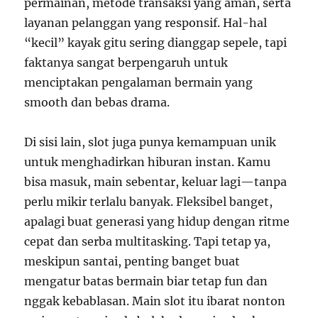
permainan, metode transaksi yang aman, serta
layanan pelanggan yang responsif. Hal-hal
“kecil” kayak gitu sering dianggap sepele, tapi
faktanya sangat berpengaruh untuk
menciptakan pengalaman bermain yang
smooth dan bebas drama.
Di sisi lain, slot juga punya kemampuan unik
untuk menghadirkan hiburan instan. Kamu
bisa masuk, main sebentar, keluar lagi—tanpa
perlu mikir terlalu banyak. Fleksibel banget,
apalagi buat generasi yang hidup dengan ritme
cepat dan serba multitasking. Tapi tetap ya,
meskipun santai, penting banget buat
mengatur batas bermain biar tetap fun dan
nggak kebablasan. Main slot itu ibarat nonton