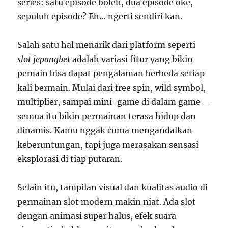
series: satu episode boleh, dua episode oke,
sepuluh episode? Eh… ngerti sendiri kan.
Salah satu hal menarik dari platform seperti
slot jepangbet
adalah variasi fitur yang bikin
pemain bisa dapat pengalaman berbeda setiap
kali bermain. Mulai dari free spin, wild symbol,
multiplier, sampai mini-game di dalam game—
semua itu bikin permainan terasa hidup dan
dinamis. Kamu nggak cuma mengandalkan
keberuntungan, tapi juga merasakan sensasi
eksplorasi di tiap putaran.
Selain itu, tampilan visual dan kualitas audio di
permainan slot modern makin niat. Ada slot
dengan animasi super halus, efek suara