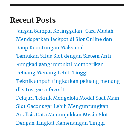
Recent Posts
Jangan Sampai Ketinggalan! Cara Mudah
Mendapatkan Jackpot di Slot Online dan
Raup Keuntungan Maksimal
Temukan Situs Slot dengan Sistem Anti
Rungkad yang Terbukti Memberikan
Peluang Menang Lebih Tinggi
Teknik ampuh tingkatkan peluang menang
di situs gacor favorit
Pelajari Teknik Mengelola Modal Saat Main
Slot Gacor agar Lebih Menguntungkan
Analisis Data Menunjukkan Mesin Slot
Dengan Tingkat Kemenangan Tinggi