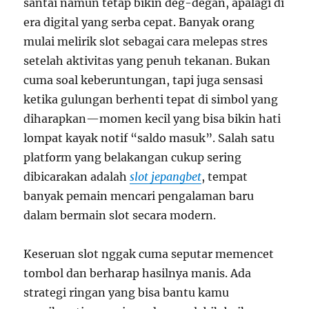
santai namun tetap bikin deg-degan, apalagi di
era digital yang serba cepat. Banyak orang
mulai melirik slot sebagai cara melepas stres
setelah aktivitas yang penuh tekanan. Bukan
cuma soal keberuntungan, tapi juga sensasi
ketika gulungan berhenti tepat di simbol yang
diharapkan—momen kecil yang bisa bikin hati
lompat kayak notif “saldo masuk”. Salah satu
platform yang belakangan cukup sering
dibicarakan adalah
slot jepangbet
, tempat
banyak pemain mencari pengalaman baru
dalam bermain slot secara modern.
Keseruan slot nggak cuma seputar memencet
tombol dan berharap hasilnya manis. Ada
strategi ringan yang bisa bantu kamu