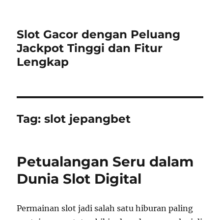
Slot Gacor dengan Peluang
Jackpot Tinggi dan Fitur
Lengkap
Tag:
slot jepangbet
Petualangan Seru dalam
Dunia Slot Digital
Permainan slot jadi salah satu hiburan paling