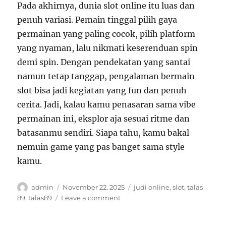
Pada akhirnya, dunia slot online itu luas dan
penuh variasi. Pemain tinggal pilih gaya
permainan yang paling cocok, pilih platform
yang nyaman, lalu nikmati keserenduan spin
demi spin. Dengan pendekatan yang santai
namun tetap tanggap, pengalaman bermain
slot bisa jadi kegiatan yang fun dan penuh
cerita. Jadi, kalau kamu penasaran sama vibe
permainan ini, eksplor aja sesuai ritme dan
batasanmu sendiri. Siapa tahu, kamu bakal
nemuin game yang pas banget sama style
kamu.
Author
Posted
Tags
admin
November 22, 2025
judi online
,
slot
,
talas
on
on
89
,
talas89
Leave a comment
Petualangan
Seru