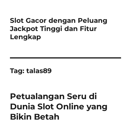
Slot Gacor dengan Peluang
Jackpot Tinggi dan Fitur
Lengkap
Tag:
talas89
Petualangan Seru di
Dunia Slot Online yang
Bikin Betah