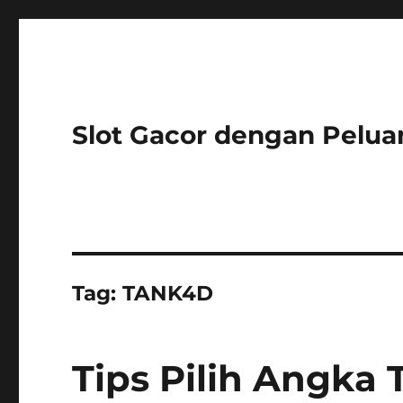
Slot Gacor dengan Pelua
Tag:
TANK4D
Tips Pilih Angka 