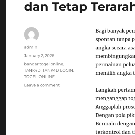
dan Tetap Terara
Bagi banyak pem
spontan tanpa p
Author
admin
angka secara as
Posted
January 2, 2026
membingungkan d
on
Tags
bandar togel online
,
permainan peluan
TANK4D
,
TANK4D LOGIN
,
memilih angka t
TOGEL ONLINE
on
Leave a comment
Langkah pertam
Tips
Pilih
menganggap toge
Angka
Anggaplah proses
Togel
Dengan pola piki
Biar
Nggak
Bermain dengan 
Asal
terkontrol dan t