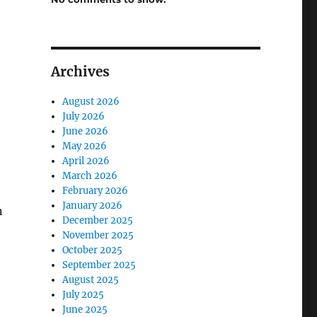
Archives
August 2026
July 2026
June 2026
May 2026
April 2026
March 2026
February 2026
January 2026
n
December 2025
November 2025
October 2025
September 2025
August 2025
July 2025
June 2025