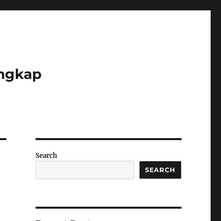
engkap
Search
SEARCH