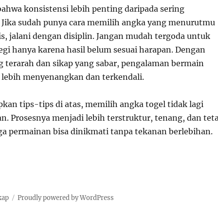
bahwa konsistensi lebih penting daripada sering
 Jika sudah punya cara memilih angka yang menurutmu
s, jalani dengan disiplin. Jangan mudah tergoda untuk
gi hanya karena hasil belum sesuai harapan. Dengan
 terarah dan sikap yang sabar, pengalaman bermain
sa lebih menyenangkan dan terkendali.
an tips-tips di atas, memilih angka togel tidak lagi
an. Prosesnya menjadi lebih terstruktur, tenang, dan tet
gga permainan bisa dinikmati tanpa tekanan berlebihan.
kap
Proudly powered by WordPress