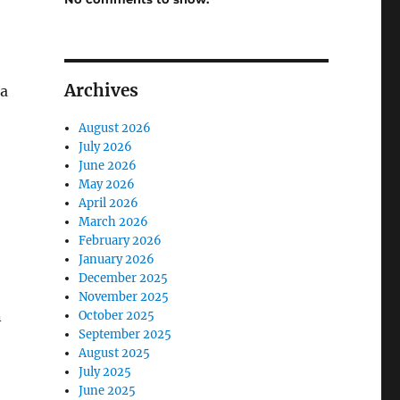
Archives
ka
August 2026
July 2026
June 2026
May 2026
April 2026
March 2026
February 2026
January 2026
December 2025
November 2025
n
October 2025
September 2025
August 2025
July 2025
June 2025