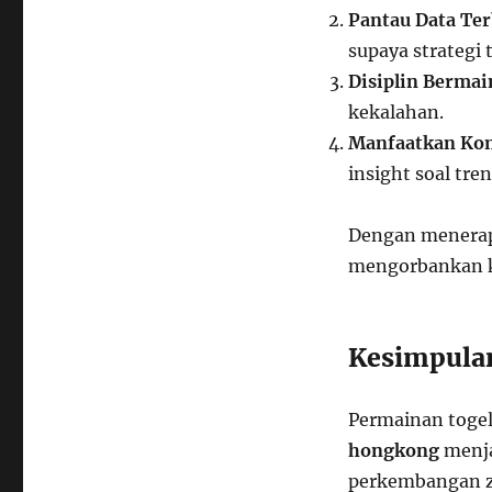
Pantau Data Te
supaya strategi 
Disiplin Bermai
kekalahan.
Manfaatkan Ko
insight soal tre
Dengan menerapk
mengorbankan k
Kesimpula
Permainan togel 
hongkong
menja
perkembangan z