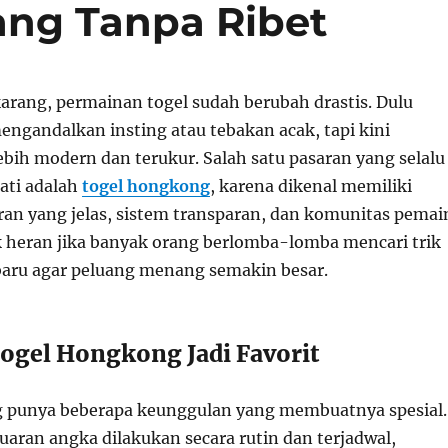
ang Tanpa Ribet
ekarang, permainan togel sudah berubah drastis. Dulu
ngandalkan insting atau tebakan acak, tapi kini
ebih modern dan terukur. Salah satu pasaran yang selalu
ati adalah
togel hongkong
, karena dikenal memiliki
ran yang jelas, sistem transparan, dan komunitas pemai
ak heran jika banyak orang berlomba-lomba mencari trik
rbaru agar peluang menang semakin besar.
gel Hongkong Jadi Favorit
 punya beberapa keunggulan yang membuatnya spesial.
uaran angka dilakukan secara rutin dan terjadwal,