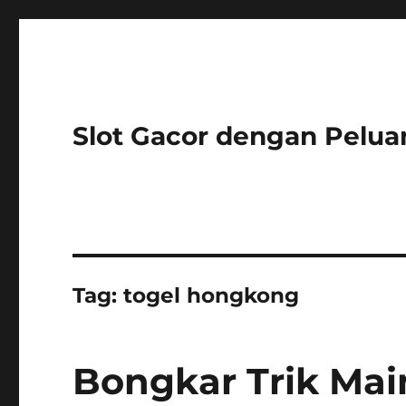
Slot Gacor dengan Pelua
Tag:
togel hongkong
Bongkar Trik Mai