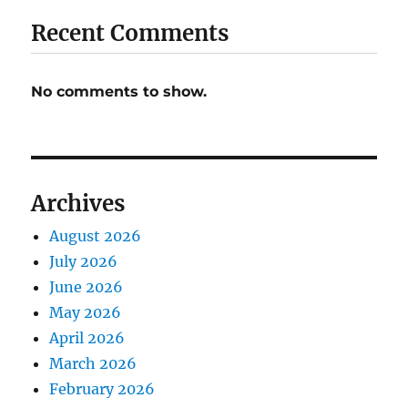
Recent Comments
No comments to show.
Archives
August 2026
July 2026
June 2026
May 2026
April 2026
March 2026
February 2026