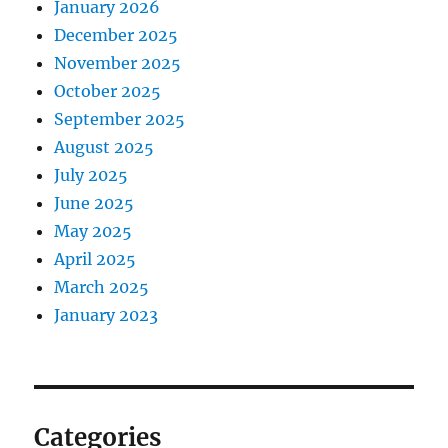
January 2026
December 2025
November 2025
October 2025
September 2025
August 2025
July 2025
June 2025
May 2025
April 2025
March 2025
January 2023
Categories