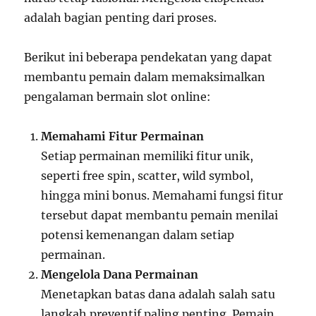
adalah bagian penting dari proses.
Berikut ini beberapa pendekatan yang dapat
membantu pemain dalam memaksimalkan
pengalaman bermain slot online:
Memahami Fitur Permainan
Setiap permainan memiliki fitur unik,
seperti free spin, scatter, wild symbol,
hingga mini bonus. Memahami fungsi fitur
tersebut dapat membantu pemain menilai
potensi kemenangan dalam setiap
permainan.
Mengelola Dana Permainan
Menetapkan batas dana adalah salah satu
langkah preventif paling penting. Pemain