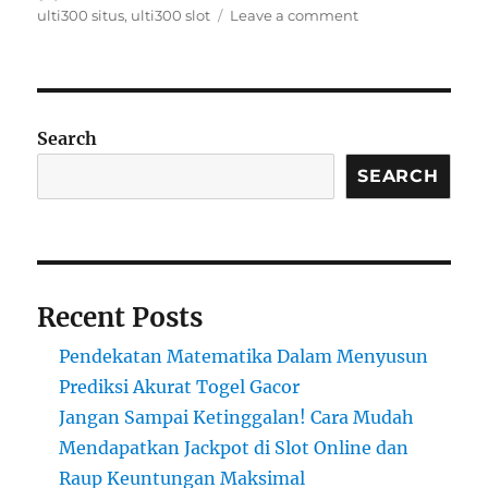
on
on
ulti300 situs
,
ulti300 slot
Leave a comment
Eksplorasi
Slot
Online
Modern:
Strategi,
Search
Peluang,
SEARCH
dan
Pengalaman
Bermain
Berkelas
Recent Posts
Pendekatan Matematika Dalam Menyusun
Prediksi Akurat Togel Gacor
Jangan Sampai Ketinggalan! Cara Mudah
Mendapatkan Jackpot di Slot Online dan
Raup Keuntungan Maksimal