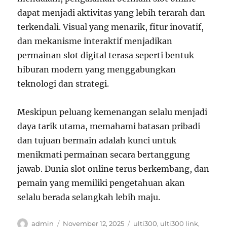
dapat menjadi aktivitas yang lebih terarah dan
terkendali. Visual yang menarik, fitur inovatif,
dan mekanisme interaktif menjadikan
permainan slot digital terasa seperti bentuk
hiburan modern yang menggabungkan
teknologi dan strategi.
Meskipun peluang kemenangan selalu menjadi
daya tarik utama, memahami batasan pribadi
dan tujuan bermain adalah kunci untuk
menikmati permainan secara bertanggung
jawab. Dunia slot online terus berkembang, dan
pemain yang memiliki pengetahuan akan
selalu berada selangkah lebih maju.
Author
Posted
Tags
admin
November 12, 2025
ulti300
,
ulti300 link
,