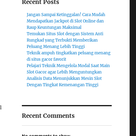
Recent Posts
Jangan Sampai Ketinggalan! Cara Mudah
Mendapatkan Jackpot di Slot Online dan
Raup Keuntungan Maksimal
Temukan Situs Slot dengan Sistem Anti
Rungkad yang Terbukti Memberikan
Peluang Menang Lebih Tinggi
Teknik ampuh tingkatkan peluang menang
di situs gacor favorit
Pelajari Teknik Mengelola Modal Saat Main
Slot Gacor agar Lebih Menguntungkan
Analisis Data Menunjukkan Mesin Slot
Dengan Tingkat Kemenangan Tinggi
l
Recent Comments
No comments to show.