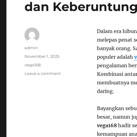
dan Keberuntun
Dalam era hibur
melepas penat s
Author
admin
banyak orang. S
Posted
November 1, 2025
populer adalah
on
Tags
vega168
pengalaman berm
on
Leave a comment
Kombinasi antar
Petualangan
membuatnya menj
Seru
daring.
yang
Penuh
Strategi
Bayangkan sebua
dan
besar, namun ju
Keberuntungan
vega168
hadir s
kemampuan anal