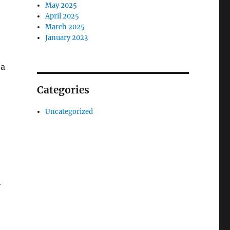
May 2025
April 2025
March 2025
January 2023
ja
Categories
Uncategorized
i