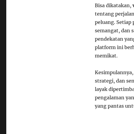
Bisa dikatakan,
tentang perjal
peluang. Setia
semangat, dan s
pendekatan yan
platform ini be
memikat.
Kesimpulannya, 
strategi, dan se
layak dipertimb
pengalaman yan
yang pantas untu