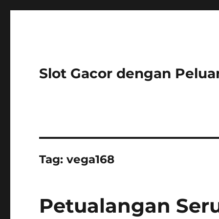
Slot Gacor dengan Pelua
Tag:
vega168
Petualangan Seru