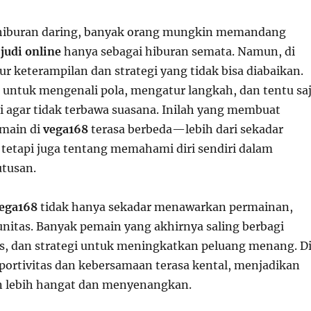
hiburan daring, banyak orang mungkin memandang
i
judi online
hanya sebagai hiburan semata. Namun, di
sur keterampilan dan strategi yang tidak bisa diabaikan.
 untuk mengenali pola, mengatur langkah, dan tentu sa
 agar tidak terbawa suasana. Inilah yang membuat
main di
vega168
terasa berbeda—lebih dari sekadar
tetapi juga tentang memahami diri sendiri dalam
tusan.
ega168
tidak hanya sekadar menawarkan permainan,
unitas. Banyak pemain yang akhirnya saling berbagi
s, dan strategi untuk meningkatkan peluang menang. D
sportivitas dan kebersamaan terasa kental, menjadikan
n lebih hangat dan menyenangkan.