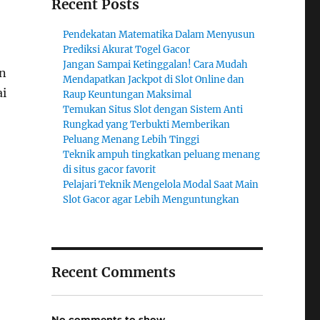
Recent Posts
Pendekatan Matematika Dalam Menyusun
Prediksi Akurat Togel Gacor
Jangan Sampai Ketinggalan! Cara Mudah
an
Mendapatkan Jackpot di Slot Online dan
ai
Raup Keuntungan Maksimal
Temukan Situs Slot dengan Sistem Anti
Rungkad yang Terbukti Memberikan
Peluang Menang Lebih Tinggi
Teknik ampuh tingkatkan peluang menang
di situs gacor favorit
Pelajari Teknik Mengelola Modal Saat Main
Slot Gacor agar Lebih Menguntungkan
Recent Comments
No comments to show.