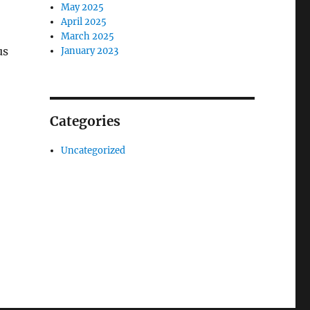
May 2025
April 2025
March 2025
us
January 2023
Categories
Uncategorized