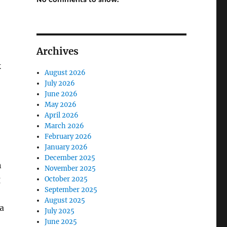
Archives
k
August 2026
July 2026
June 2026
May 2026
April 2026
March 2026
February 2026
January 2026
December 2025
n
November 2025
g
October 2025
September 2025
August 2025
a
July 2025
June 2025