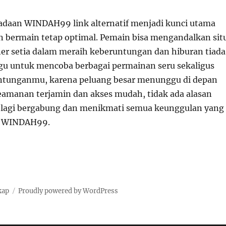
adaan WINDAH99 link alternatif menjadi kunci utama
 bermain tetap optimal. Pemain bisa mengandalkan sit
tner setia dalam meraih keberuntungan dan hiburan tiada
agu untuk mencoba berbagai permainan seru sekaligus
ntunganmu, karena peluang besar menunggu di depan
amanan terjamin dan akses mudah, tidak ada alasan
lagi bergabung dan menikmati semua keunggulan yang
h WINDAH99.
kap
Proudly powered by WordPress