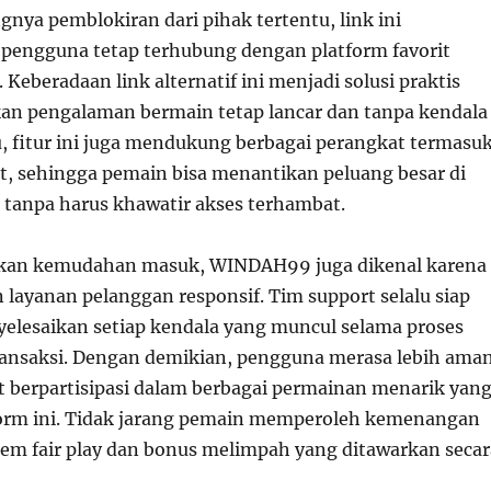
nya pemblokiran dari pihak tertentu, link ini
engguna tetap terhubung dengan platform favorit
Keberadaan link alternatif ini menjadi solusi praktis
n pengalaman bermain tetap lancar dan tanpa kendala
tu, fitur ini juga mendukung berbagai perangkat termasu
et, sehingga pemain bisa menantikan peluang besar di
tanpa harus khawatir akses terhambat.
kan kemudahan masuk, WINDAH99 juga dikenal karena
 layanan pelanggan responsif. Tim support selalu siap
lesaikan setiap kendala yang muncul selama proses
ansaksi. Dengan demikian, pengguna merasa lebih ama
 berpartisipasi dalam berbagai permainan menarik yan
tform ini. Tidak jarang pemain memperoleh kemenangan
stem fair play dan bonus melimpah yang ditawarkan secar