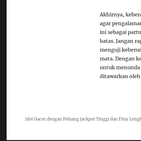
Akhirnya, keber
agar pengalaman
ini sebagai par
batas. Jangan r
menguji keberu
mata. Dengan ke
untuk menunda 
ditawarkan ole
Slot Gacor dengan Peluang Jackpot Tinggi dan Fitur Leng