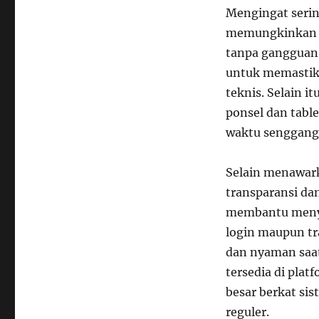
Jackpot
Mengingat sering
Beruntun
di
memungkinkan p
Situs
tanpa gangguan. 
Slot
untuk memastika
teknis. Selain i
ponsel dan tabl
waktu senggang 
Selain menawar
transparansi dan
membantu menye
login maupun tr
dan nyaman saat
tersedia di pla
besar berkat si
reguler.