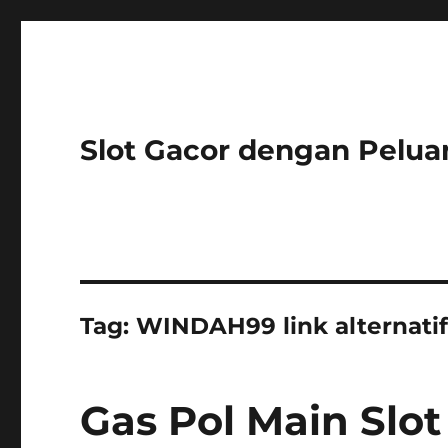
Slot Gacor dengan Pelua
Tag:
WINDAH99 link alternati
Gas Pol Main Slo