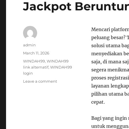
Jackpot Beruntun 
Mencari platfo
peluang besar? T
Author
admin
solusi utama bagi
Posted
March 11, 2026
menyediakan be
on
Tags
WINDAH99
,
WINDAH99
saja, di mana sa
link alternatif
,
WINDAH99
segera menikmat
login
proses registra
on
Leave a comment
layanan lengkap
Gas
Pol
pilihan utama b
Main
cepat.
Slot
Gacor
dan
Bagi yang ingin
Nikmati
untuk menggunak