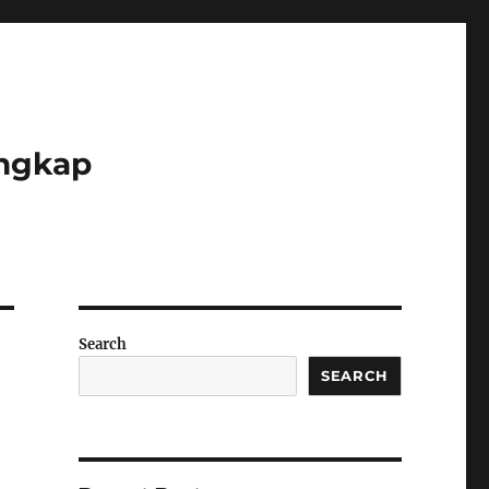
engkap
Search
SEARCH