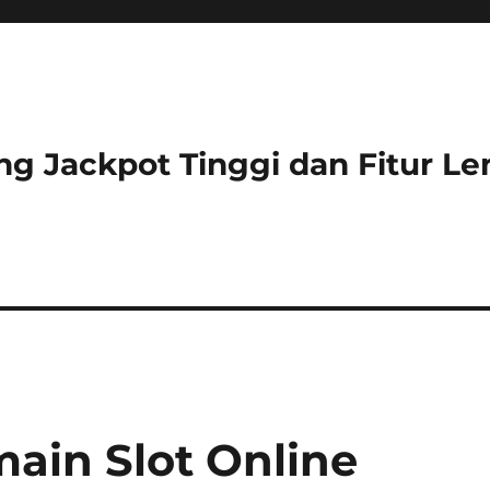
ng Jackpot Tinggi dan Fitur L
ain Slot Online