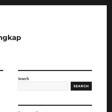
engkap
Search
SEARCH