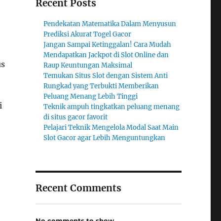
Recent Posts
Pendekatan Matematika Dalam Menyusun
Prediksi Akurat Togel Gacor
Jangan Sampai Ketinggalan! Cara Mudah
Mendapatkan Jackpot di Slot Online dan
us
Raup Keuntungan Maksimal
Temukan Situs Slot dengan Sistem Anti
Rungkad yang Terbukti Memberikan
Peluang Menang Lebih Tinggi
i
Teknik ampuh tingkatkan peluang menang
di situs gacor favorit
Pelajari Teknik Mengelola Modal Saat Main
Slot Gacor agar Lebih Menguntungkan
Recent Comments
No comments to show.