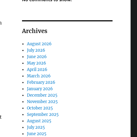
n
Archives
August 2026
July 2026
June 2026
May 2026
April 2026
March 2026
February 2026
January 2026
December 2025
November 2025
October 2025
September 2025
t
August 2025
July 2025
June 2025