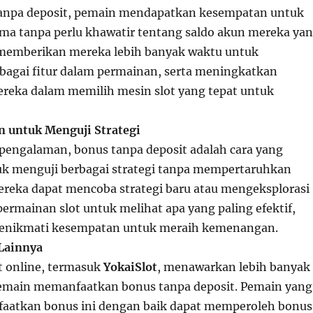
anpa deposit, pemain mendapatkan kesempatan untuk
ama tanpa perlu khawatir tentang saldo akun mereka ya
i memberikan mereka lebih banyak waktu untuk
bagai fitur dalam permainan, serta meningkatkan
reka dalam memilih mesin slot yang tepat untuk
 untuk Menguji Strategi
pengalaman, bonus tanpa deposit adalah cara yang
uk menguji berbagai strategi tanpa mempertaruhkan
reka dapat mencoba strategi baru atau mengeksplorasi
permainan slot untuk melihat apa yang paling efektif,
enikmati kesempatan untuk meraih kemenangan.
Lainnya
ot online, termasuk
YokaiSlot
, menawarkan lebih banyak
pemain memanfaatkan bonus tanpa deposit. Pemain yang
faatkan bonus ini dengan baik dapat memperoleh bonus