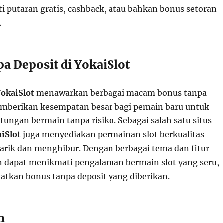
i putaran gratis, cashback, atau bahkan bonus setoran
.
a Deposit di YokaiSlot
YokaiSlot
menawarkan berbagai macam bonus tanpa
emberikan kesempatan besar bagi pemain baru untuk
ungan bermain tanpa risiko. Sebagai salah satu situs
iSlot
juga menyediakan permainan slot berkualitas
arik dan menghibur. Dengan berbagai tema dan fitur
 dapat menikmati pengalaman bermain slot yang seru,
tkan bonus tanpa deposit yang diberikan.
n