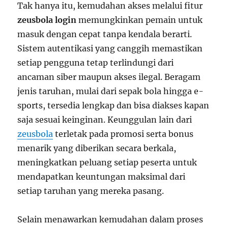
Tak hanya itu, kemudahan akses melalui fitur
zeusbola login
memungkinkan pemain untuk
masuk dengan cepat tanpa kendala berarti.
Sistem autentikasi yang canggih memastikan
setiap pengguna tetap terlindungi dari
ancaman siber maupun akses ilegal. Beragam
jenis taruhan, mulai dari sepak bola hingga e-
sports, tersedia lengkap dan bisa diakses kapan
saja sesuai keinginan. Keunggulan lain dari
zeusbola
terletak pada promosi serta bonus
menarik yang diberikan secara berkala,
meningkatkan peluang setiap peserta untuk
mendapatkan keuntungan maksimal dari
setiap taruhan yang mereka pasang.
Selain menawarkan kemudahan dalam proses