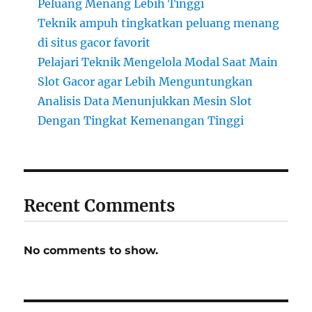
Peluang Menang Lebih Tinggi
Teknik ampuh tingkatkan peluang menang
di situs gacor favorit
Pelajari Teknik Mengelola Modal Saat Main
Slot Gacor agar Lebih Menguntungkan
Analisis Data Menunjukkan Mesin Slot
Dengan Tingkat Kemenangan Tinggi
Recent Comments
No comments to show.