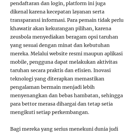
pendaftaran dan login, platform ini juga
dikenal karena kecepatan layanan serta
transparansi informasi. Para pemain tidak perlu
khawatir akan kekurangan pilihan, karena
zeusbola menyediakan beragam opsi taruhan
yang sesuai dengan minat dan kebutuhan
mereka. Melalui website resmi maupun aplikasi
mobile, pengguna dapat melakukan aktivitas
taruhan secara praktis dan efisien. Inovasi
teknologi yang diterapkan memastikan
pengalaman bermain menjadi lebih
menyenangkan dan bebas hambatan, sehingga
para bettor merasa dihargai dan tetap setia
mengikuti setiap perkembangan.
Bagi mereka yang serius menekuni dunia judi