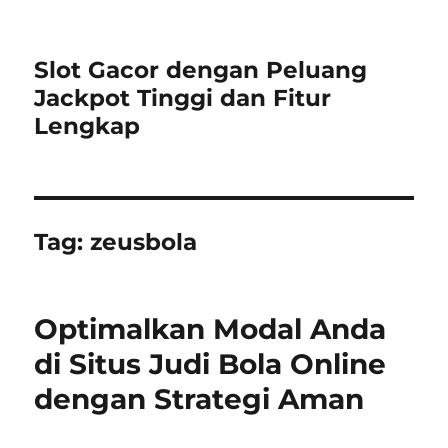
Slot Gacor dengan Peluang
Jackpot Tinggi dan Fitur
Lengkap
Tag:
zeusbola
Optimalkan Modal Anda
di Situs Judi Bola Online
dengan Strategi Aman