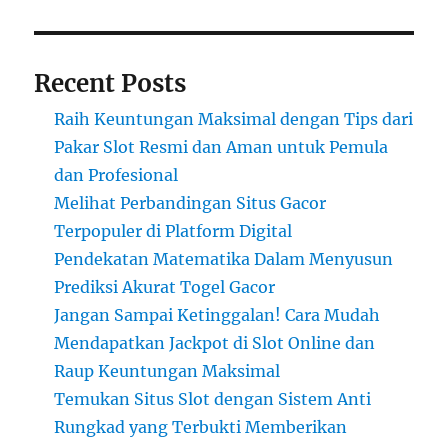
Recent Posts
Raih Keuntungan Maksimal dengan Tips dari
Pakar Slot Resmi dan Aman untuk Pemula
dan Profesional
Melihat Perbandingan Situs Gacor
Terpopuler di Platform Digital
Pendekatan Matematika Dalam Menyusun
Prediksi Akurat Togel Gacor
Jangan Sampai Ketinggalan! Cara Mudah
Mendapatkan Jackpot di Slot Online dan
Raup Keuntungan Maksimal
Temukan Situs Slot dengan Sistem Anti
Rungkad yang Terbukti Memberikan