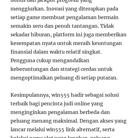
bonus dan jackpot progresif yang
menggiurkan. Inovasi yang diterapkan pada
setiap game membuat pengalaman bermain
semakin seru dan penuh tantangan. Tidak
sekadar hiburan, platform ini juga memberikan
kesempatan nyata untuk meraih keuntungan
finansial dalam waktu relatif singkat.
Pengguna cukup mengandalkan
keberuntungan dan strategi cerdas untuk
mengoptimalkan peluang di setiap putaran.
Kesimpulannya, win555 hadir sebagai solusi
terbaik bagi pencinta judi online yang
menginginkan pengalaman berbeda dan
peluang menang maksimal. Dengan akses yang
lancar melalui win555 link alternatif, serta