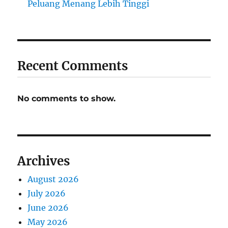
Peluang Menang Lebih Tinggi
Recent Comments
No comments to show.
Archives
August 2026
July 2026
June 2026
May 2026