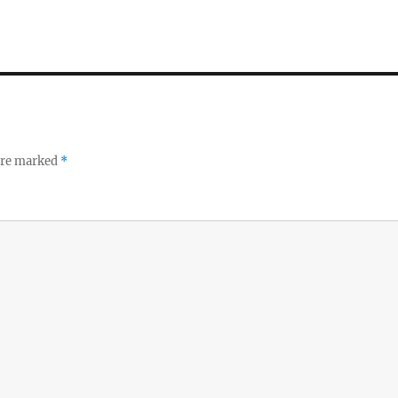
 are marked
*