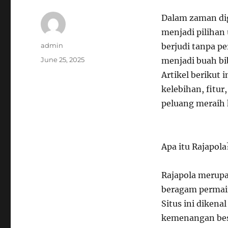
Dalam zaman dig
menjadi pilihan
Author
admin
berjudi tanpa p
Posted
June 25, 2025
menjadi buah bi
on
Artikel berikut 
kelebihan, fitur
peluang meraih
Apa itu Rajapola
Rajapola merupa
beragam permaina
Situs ini dikena
kemenangan bes