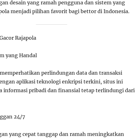
gan desain yang ramah pengguna dan sistem yang
pola menjadi pilihan favorit bagi bettor di Indonesia.
 Gacor Rajapola
m yang Handal
 memperhatikan perlindungan data dan transaksi
gan aplikasi teknologi enkripsi terkini, situs ini
nformasi pribadi dan finansial tetap terlindungi dari
ggan 24/7
gan yang cepat tanggap dan ramah meningkatkan