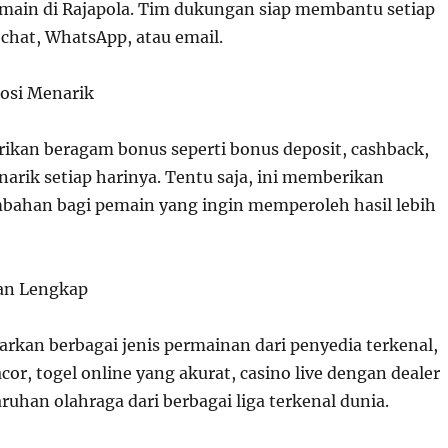
ain di Rajapola. Tim dukungan siap membantu setiap
e chat, WhatsApp, atau email.
osi Menarik
rikan beragam bonus seperti bonus deposit, cashback,
arik setiap harinya. Tentu saja, ini memberikan
ahan bagi pemain yang ingin memperoleh hasil lebih
an Lengkap
rkan berbagai jenis permainan dari penyedia terkenal,
cor, togel online yang akurat, casino live dengan dealer
ruhan olahraga dari berbagai liga terkenal dunia.