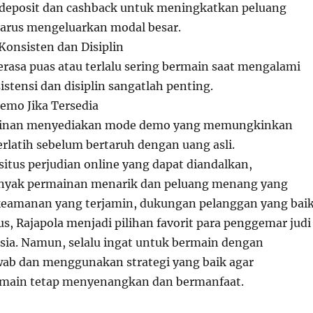
deposit dan cashback untuk meningkatkan peluang
arus mengeluarkan modal besar.
Konsisten dan Disiplin
erasa puas atau terlalu sering bermain saat mengalami
stensi dan disiplin sangatlah penting.
emo Jika Tersedia
ainan menyediakan mode demo yang memungkinkan
rlatih sebelum bertaruh dengan uang asli.
situs perjudian online yang dapat diandalkan,
yak permainan menarik dan peluang menang yang
keamanan yang terjamin, dukungan pelanggan yang baik
s, Rajapola menjadi pilihan favorit para penggemar judi
esia. Namun, selalu ingat untuk bermain dengan
ab dan menggunakan strategi yang baik agar
main tetap menyenangkan dan bermanfaat.