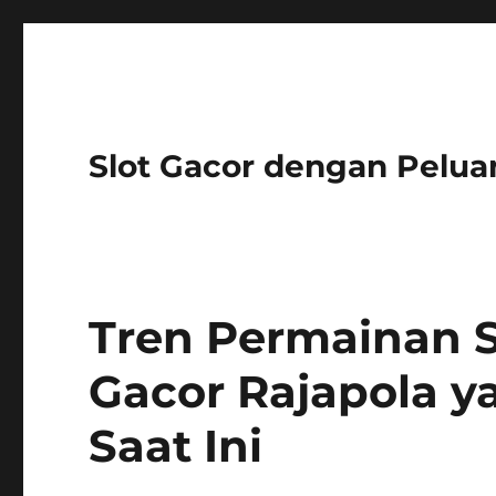
Slot Gacor dengan Pelua
Tren Permainan Sl
Gacor Rajapola 
Saat Ini