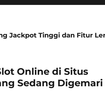
ng Jackpot Tinggi dan Fitur L
ot Online di Situs
yang Sedang Digemari