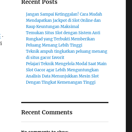
Recent Posts
Jangan Sampai Ketinggalan! Cara Mudah
Mendapatkan Jackpot di Slot Online dan
Raup Keuntungan Maksimal
Temukan Situs Slot dengan Sistem Anti
t
.
Rungkad yang Terbukti Memberikan
i
Peluang Menang Lebih Tinggi
Teknik ampuh tingkatkan peluang menang
di situs gacor favorit
Pelajari Teknik Mengelola Modal Saat Main
Slot Gacor agar Lebih Menguntungkan
Analisis Data Menunjukkan Mesin Slot
Dengan Tingkat Kemenangan Tinggi
Recent Comments
No comments to show.