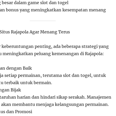
besar dalam game slot dan togel
 dan bonus yang meningkatkan kesempatan menang
 Situs Rajapola Agar Menang Terus
 keberuntungan penting, ada beberapa strategi yang
 meningkatkan peluang kemenangan di Rajapola:
an dengan Baik
ja setiap permainan, terutama slot dan togel, untuk
 terbaik untuk bermain.
ngan Bijak
taruhan harian dan hindari sikap serakah. Manajemen
k akan membantu menjaga kelangsungan permainan.
us dan Promosi