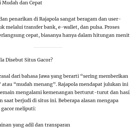
i Mudah dan Cepat
dan penarikan di Rajapola sangat beragam dan user-
uk melalui transfer bank, e-wallet, dan pulsa. Proses
berlangsung cepat, biasanya hanya dalam hitungan menit
a Disebut Situs Gacor?
rasal dari bahasa Jawa yang berarti “sering memberikan
 atau “mudah menang”. Rajapola mendapat julukan ini
pemain mengalami kemenangan berturut-turut dan hasi
saat berjudi di situs ini. Beberapa alasan mengapa
 gacor meliputi:
inan yang adil dan transparan