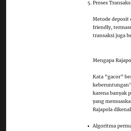
Proses Transaks
Metode deposit 
friendly, termas
transaksi juga 
Mengapa Rajapol
Kata “gacor” be
keberuntungan”
karena banyak 
yang memuaskan 
Rajapola dikenal
Algoritma perma