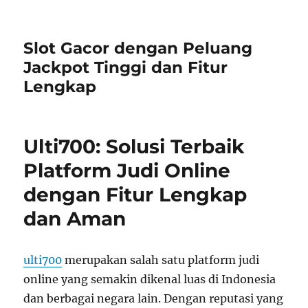
Slot Gacor dengan Peluang
Jackpot Tinggi dan Fitur
Lengkap
Ulti700: Solusi Terbaik
Platform Judi Online
dengan Fitur Lengkap
dan Aman
ulti700
merupakan salah satu platform judi
online yang semakin dikenal luas di Indonesia
dan berbagai negara lain. Dengan reputasi yang