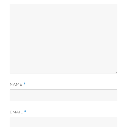
NAME
*
EMAIL
*