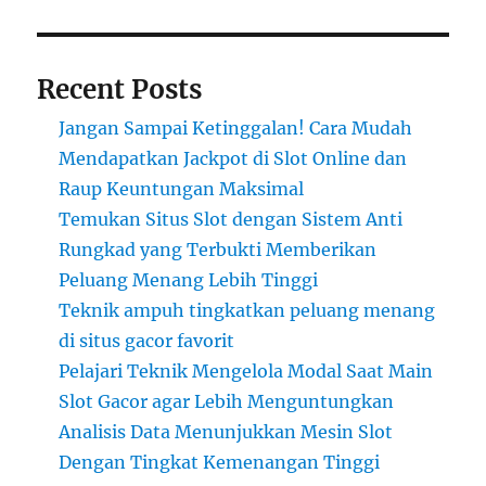
Recent Posts
Jangan Sampai Ketinggalan! Cara Mudah
Mendapatkan Jackpot di Slot Online dan
Raup Keuntungan Maksimal
Temukan Situs Slot dengan Sistem Anti
Rungkad yang Terbukti Memberikan
Peluang Menang Lebih Tinggi
Teknik ampuh tingkatkan peluang menang
di situs gacor favorit
Pelajari Teknik Mengelola Modal Saat Main
Slot Gacor agar Lebih Menguntungkan
Analisis Data Menunjukkan Mesin Slot
Dengan Tingkat Kemenangan Tinggi