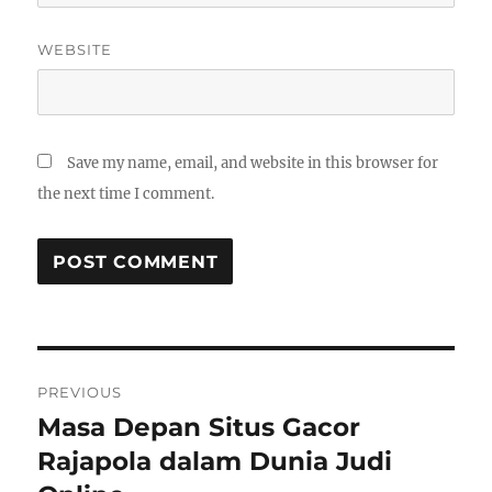
WEBSITE
Save my name, email, and website in this browser for
the next time I comment.
Post
PREVIOUS
navigation
Masa Depan Situs Gacor
Previous
post:
Rajapola dalam Dunia Judi