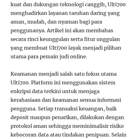
kuat dan dukungan teknologi canggih, Ulti700
menghadirkan layanan taruhan daring yang
aman, mudah, dan nyaman bagi para
penggunanya. Artikel ini akan membahas
secara rinci keunggulan serta fitur unggulan
yang membuat Ulti700 layak menjadi pilihan
utama para pemain judi online.
Keamanan menjadi salah satu fokus utama
Ulti700. Platform ini menggunakan sistem
enkripsi data terkini untuk menjaga
kerahasiaan dan keamanan semua informasi
pengguna. Setiap transaksi keuangan, baik
deposit maupun penarikan, dilakukan dengan
protokol aman sehingga meminimalisir risiko
kebocoran data atau tindakan penipuan. Selain