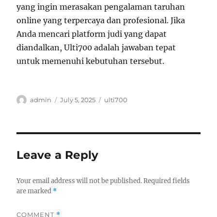
yang ingin merasakan pengalaman taruhan
online yang terpercaya dan profesional. Jika
Anda mencari platform judi yang dapat
diandalkan, Ulti700 adalah jawaban tepat
untuk memenuhi kebutuhan tersebut.
Author
Posted
Tags
admin
July 5, 2025
ulti700
on
Leave a Reply
Your email address will not be published.
Required fields
are marked
*
COMMENT
*