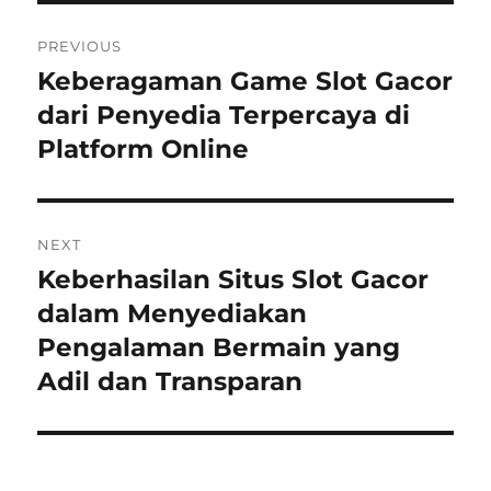
Post
PREVIOUS
navigation
Keberagaman Game Slot Gacor
Previous
post:
dari Penyedia Terpercaya di
Platform Online
NEXT
Keberhasilan Situs Slot Gacor
Next
post:
dalam Menyediakan
Pengalaman Bermain yang
Adil dan Transparan