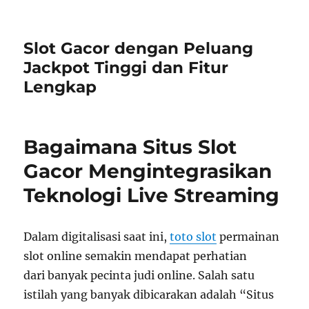
Slot Gacor dengan Peluang
Jackpot Tinggi dan Fitur
Lengkap
Bagaimana Situs Slot
Gacor Mengintegrasikan
Teknologi Live Streaming
Dalam digitalisasi saat ini,
toto slot
permainan
slot online semakin mendapat perhatian
dari banyak pecinta judi online. Salah satu
istilah yang banyak dibicarakan adalah “Situs