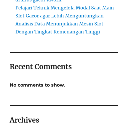
Pelajari Teknik Mengelola Modal Saat Main
Slot Gacor agar Lebih Menguntungkan
Analisis Data Menunjukkan Mesin Slot
Dengan Tingkat Kemenangan Tinggi
Recent Comments
No comments to show.
Archives