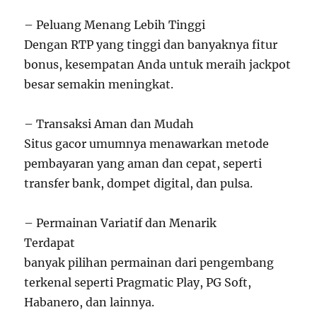
– Peluang Menang Lebih Tinggi
Dengan RTP yang tinggi dan banyaknya fitur
bonus, kesempatan Anda untuk meraih jackpot
besar semakin meningkat.
– Transaksi Aman dan Mudah
Situs gacor umumnya menawarkan metode
pembayaran yang aman dan cepat, seperti
transfer bank, dompet digital, dan pulsa.
– Permainan Variatif dan Menarik
Terdapat
banyak pilihan permainan dari pengembang
terkenal seperti Pragmatic Play, PG Soft,
Habanero, dan lainnya.