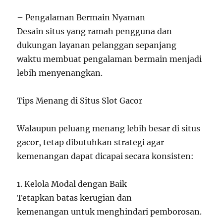
– Pengalaman Bermain Nyaman
Desain situs yang ramah pengguna dan
dukungan layanan pelanggan sepanjang
waktu membuat pengalaman bermain menjadi
lebih menyenangkan.
Tips Menang di Situs Slot Gacor
Walaupun peluang menang lebih besar di situs
gacor, tetap dibutuhkan strategi agar
kemenangan dapat dicapai secara konsisten:
1. Kelola Modal dengan Baik
Tetapkan batas kerugian dan
kemenangan untuk menghindari pemborosan.