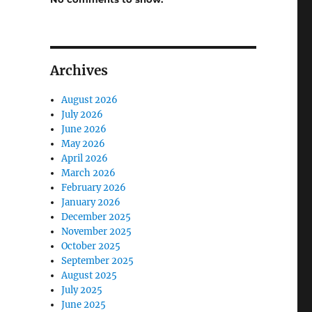
Archives
August 2026
July 2026
June 2026
May 2026
April 2026
March 2026
February 2026
January 2026
December 2025
November 2025
October 2025
September 2025
August 2025
July 2025
June 2025