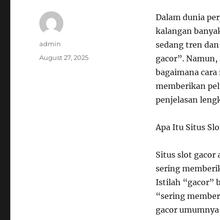
Dalam dunia per
kalangan banyak 
Author
admin
sedang tren dan 
Posted
August 27, 2025
gacor”. Namun, 
on
bagaimana cara 
memberikan pel
penjelasan lengk
Apa Itu Situs Sl
Situs slot gacor
sering memberi
Istilah “gacor” 
“sering memberi
gacor umumnya 