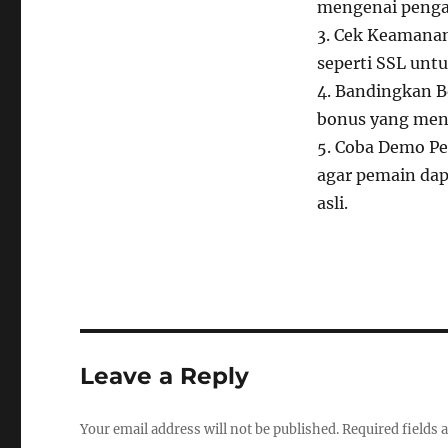
mengenai pengal
3. Cek Keamanan
seperti SSL unt
4. Bandingkan B
bonus yang menar
5. Coba Demo P
agar pemain da
asli.
Leave a Reply
Your email address will not be published.
Required fields