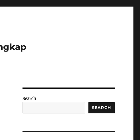
engkap
Search
SEARCH