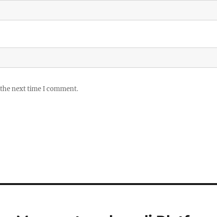
 the next time I comment.