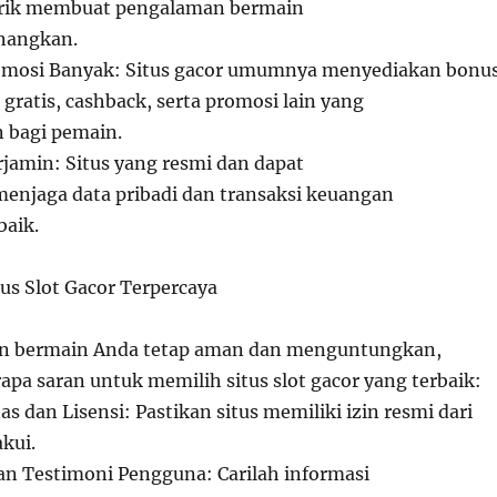
arik membuat pengalaman bermain
nangkan.
omosi Banyak: Situs gacor umumnya menyediakan bonu
 gratis, cashback, serta promosi lain yang
bagi pemain.
amin: Situs yang resmi dan dapat
menjaga data pribadi dan transaksi keuangan
aik.
us Slot Gacor Terpercaya
n bermain Anda tetap aman dan menguntungkan,
rapa saran untuk memilih situs slot gacor yang terbaik:
tas dan Lisensi: Pastikan situs memiliki izin resmi dari
akui.
dan Testimoni Pengguna: Carilah informasi