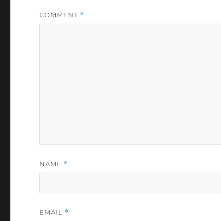
COMMENT
*
NAME
*
EMAIL
*