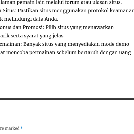
aman pemain lain melalui forum atau ulasan situs.
 Situs: Pastikan situs menggunakan protokol keamana
uk melindungi data Anda.
onus dan Promosi: Pilih situs yang menawarkan
ik serta syarat yang jelas.
ermainan: Banyak situs yang menyediakan mode demo
pat mencoba permainan sebelum bertaruh dengan uang
 are marked
*