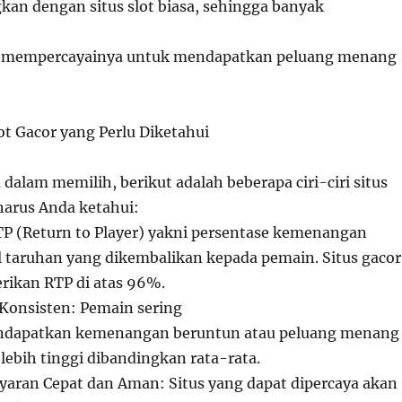
gkan dengan situs slot biasa, sehingga banyak
 mempercayainya untuk mendapatkan peluang menang
Slot Gacor yang Perlu Diketahui
u dalam memilih, berikut adalah beberapa ciri-ciri situs
harus Anda ketahui:
RTP (Return to Player) yakni persentase kemenangan
al taruhan yang dikembalikan kepada pemain. Situs gacor
rikan RTP di atas 96%.
Konsisten: Pemain sering
dapatkan kemenangan beruntun atau peluang menang
lebih tinggi dibandingkan rata-rata.
yaran Cepat dan Aman: Situs yang dapat dipercaya akan