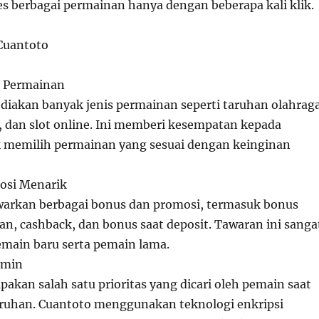
 berbagai permainan hanya dengan beberapa kali klik.
Cuantoto
n Permainan
iakan banyak jenis permainan seperti taruhan olahraga
, dan slot online. Ini memberi kesempatan kepada
 memilih permainan yang sesuai dengan keinginan
osi Menarik
arkan berbagai bonus dan promosi, termasuk bonus
an, cashback, dan bonus saat deposit. Tawaran ini sanga
main baru serta pemain lama.
amin
kan salah satu prioritas yang dicari oleh pemain saat
aruhan. Cuantoto menggunakan teknologi enkripsi