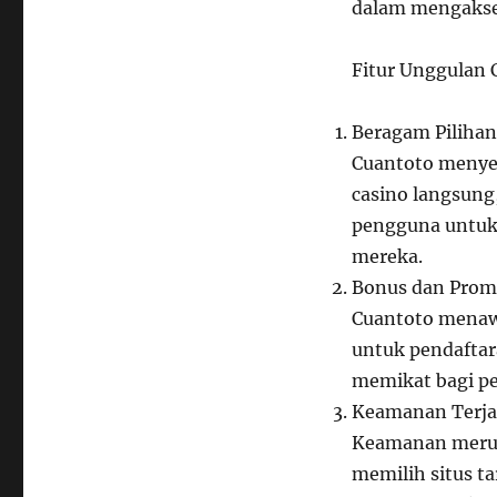
dalam mengakses
Fitur Unggulan 
Beragam Piliha
Cuantoto menyed
casino langsung
pengguna untuk
mereka.
Bonus dan Prom
Cuantoto menaw
untuk pendaftar
memikat bagi pe
Keamanan Terj
Keamanan merupa
memilih situs t