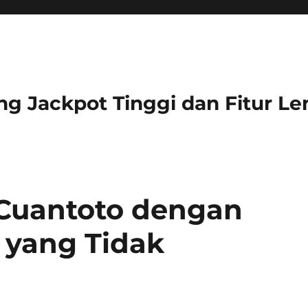
ng Jackpot Tinggi dan Fitur L
 Cuantoto dengan
yang Tidak