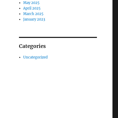
May 2025
April 2025
March 2025
January 2023
Categories
Uncategorized