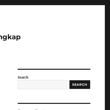
engkap
Search
SEARCH