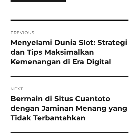
Post
PREVIOUS
navigation
Menyelami Dunia Slot: Strategi
Previous
post:
dan Tips Maksimalkan
Kemenangan di Era Digital
NEXT
Bermain di Situs Cuantoto
Next
post:
dengan Jaminan Menang yang
Tidak Terbantahkan