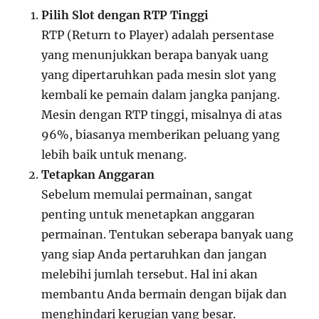
Pilih Slot dengan RTP Tinggi
RTP (Return to Player) adalah persentase
yang menunjukkan berapa banyak uang
yang dipertaruhkan pada mesin slot yang
kembali ke pemain dalam jangka panjang.
Mesin dengan RTP tinggi, misalnya di atas
96%, biasanya memberikan peluang yang
lebih baik untuk menang.
Tetapkan Anggaran
Sebelum memulai permainan, sangat
penting untuk menetapkan anggaran
permainan. Tentukan seberapa banyak uang
yang siap Anda pertaruhkan dan jangan
melebihi jumlah tersebut. Hal ini akan
membantu Anda bermain dengan bijak dan
menghindari kerugian yang besar.