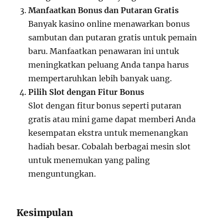
Manfaatkan Bonus dan Putaran Gratis
Banyak kasino online menawarkan bonus
sambutan dan putaran gratis untuk pemain
baru. Manfaatkan penawaran ini untuk
meningkatkan peluang Anda tanpa harus
mempertaruhkan lebih banyak uang.
Pilih Slot dengan Fitur Bonus
Slot dengan fitur bonus seperti putaran
gratis atau mini game dapat memberi Anda
kesempatan ekstra untuk memenangkan
hadiah besar. Cobalah berbagai mesin slot
untuk menemukan yang paling
menguntungkan.
Kesimpulan