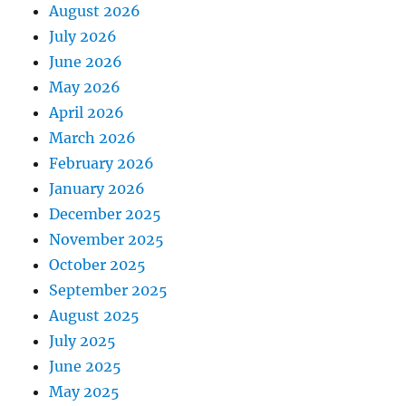
August 2026
July 2026
June 2026
May 2026
April 2026
March 2026
February 2026
January 2026
December 2025
November 2025
October 2025
September 2025
August 2025
July 2025
June 2025
May 2025