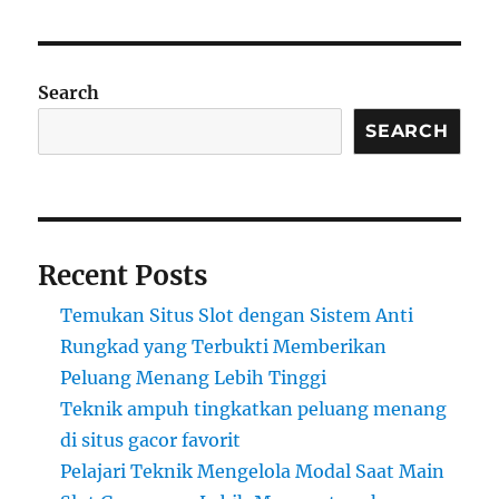
Search
SEARCH
Recent Posts
Temukan Situs Slot dengan Sistem Anti
Rungkad yang Terbukti Memberikan
Peluang Menang Lebih Tinggi
Teknik ampuh tingkatkan peluang menang
di situs gacor favorit
Pelajari Teknik Mengelola Modal Saat Main