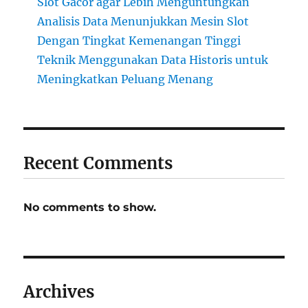
Slot Gacor agar Lebih Menguntungkan
Analisis Data Menunjukkan Mesin Slot
Dengan Tingkat Kemenangan Tinggi
Teknik Menggunakan Data Historis untuk
Meningkatkan Peluang Menang
Recent Comments
No comments to show.
Archives