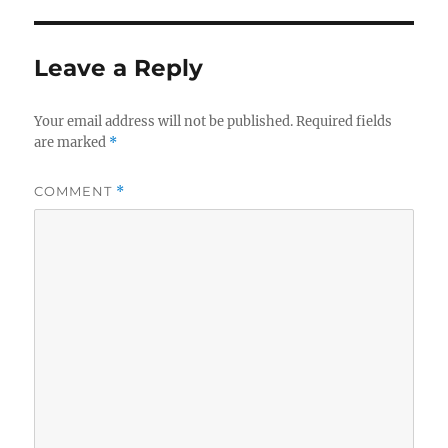
Leave a Reply
Your email address will not be published.
Required fields
are marked
*
COMMENT
*