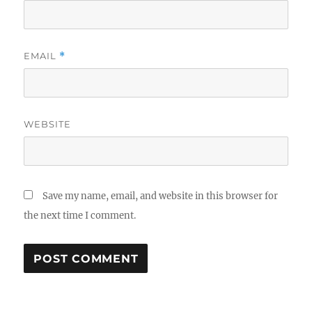
EMAIL
*
WEBSITE
Save my name, email, and website in this browser for
the next time I comment.