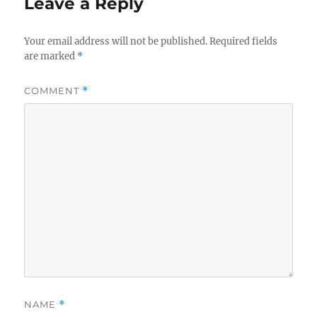
Leave a Reply
Your email address will not be published.
Required fields
are marked
*
COMMENT
*
NAME
*