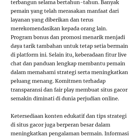
terbangun selama bertahun-tahun. Banyak
pemain yang telah merasakan manfaat dari
layanan yang diberikan dan terus
merekomendasikan kepada orang lain.
Program bonus dan promosi menarik menjadi
daya tarik tambahan untuk tetap setia bermain
di platform ini. Selain itu, keberadaan fitur live
chat dan panduan lengkap membantu pemain
dalam memahami strategi serta meningkatkan
peluang menang. Komitmen terhadap
transparansi dan fair play membuat situs gacor
semakin diminati di dunia perjudian online.
Ketersediaan konten edukatif dan tips strategi
di situs gacor juga berperan besar dalam
meningkatkan pengalaman bermain. Informasi