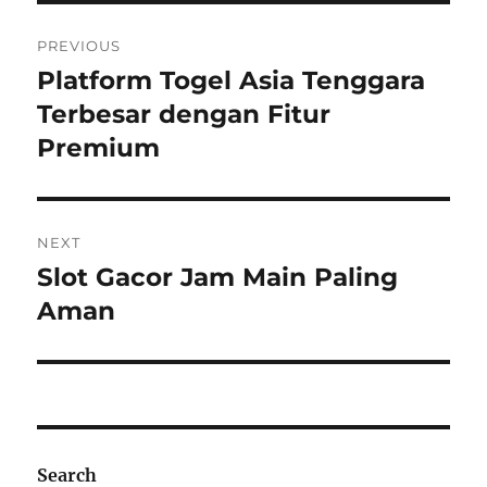
Post
PREVIOUS
navigation
Platform Togel Asia Tenggara
Previous
post:
Terbesar dengan Fitur
Premium
NEXT
Slot Gacor Jam Main Paling
Next
post:
Aman
Search