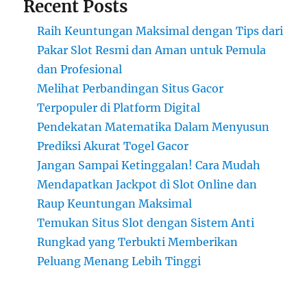
Recent Posts
Raih Keuntungan Maksimal dengan Tips dari
Pakar Slot Resmi dan Aman untuk Pemula
dan Profesional
Melihat Perbandingan Situs Gacor
Terpopuler di Platform Digital
Pendekatan Matematika Dalam Menyusun
Prediksi Akurat Togel Gacor
Jangan Sampai Ketinggalan! Cara Mudah
Mendapatkan Jackpot di Slot Online dan
Raup Keuntungan Maksimal
Temukan Situs Slot dengan Sistem Anti
Rungkad yang Terbukti Memberikan
Peluang Menang Lebih Tinggi