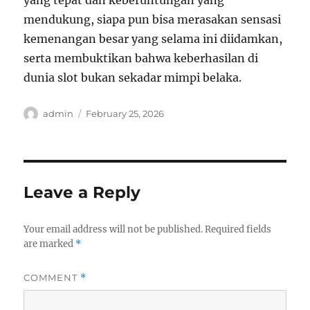
yang tepat dan keberuntungan yang
mendukung, siapa pun bisa merasakan sensasi
kemenangan besar yang selama ini diidamkan,
serta membuktikan bahwa keberhasilan di
dunia slot bukan sekadar mimpi belaka.
Author
Posted
admin
February 25, 2026
on
Leave a Reply
Your email address will not be published.
Required fields
are marked
*
COMMENT
*