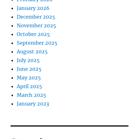
January 2026
December 2025
November 2025
October 2025
September 2025
August 2025
July 2025
June 2025
May 2025
April 2025
March 2025
January 2023