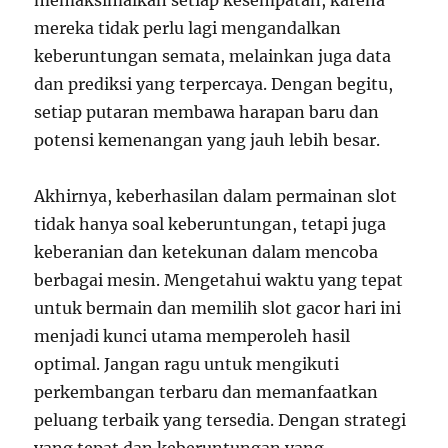
memaksimalkan setiap kesempatan, karena
mereka tidak perlu lagi mengandalkan
keberuntungan semata, melainkan juga data
dan prediksi yang terpercaya. Dengan begitu,
setiap putaran membawa harapan baru dan
potensi kemenangan yang jauh lebih besar.
Akhirnya, keberhasilan dalam permainan slot
tidak hanya soal keberuntungan, tetapi juga
keberanian dan ketekunan dalam mencoba
berbagai mesin. Mengetahui waktu yang tepat
untuk bermain dan memilih slot gacor hari ini
menjadi kunci utama memperoleh hasil
optimal. Jangan ragu untuk mengikuti
perkembangan terbaru dan memanfaatkan
peluang terbaik yang tersedia. Dengan strategi