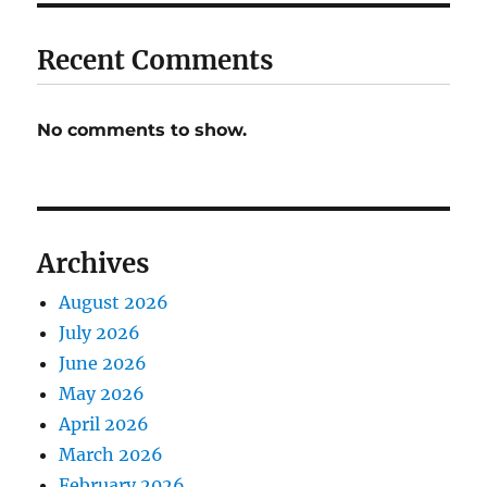
Recent Comments
No comments to show.
Archives
August 2026
July 2026
June 2026
May 2026
April 2026
March 2026
February 2026