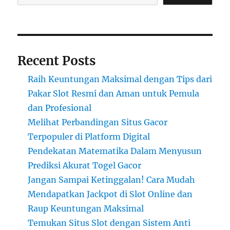
Recent Posts
Raih Keuntungan Maksimal dengan Tips dari
Pakar Slot Resmi dan Aman untuk Pemula
dan Profesional
Melihat Perbandingan Situs Gacor
Terpopuler di Platform Digital
Pendekatan Matematika Dalam Menyusun
Prediksi Akurat Togel Gacor
Jangan Sampai Ketinggalan! Cara Mudah
Mendapatkan Jackpot di Slot Online dan
Raup Keuntungan Maksimal
Temukan Situs Slot dengan Sistem Anti