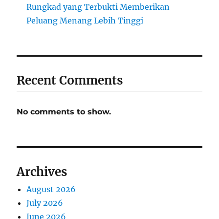
Rungkad yang Terbukti Memberikan
Peluang Menang Lebih Tinggi
Recent Comments
No comments to show.
Archives
August 2026
July 2026
June 2026