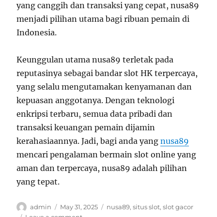
yang canggih dan transaksi yang cepat, nusa89
menjadi pilihan utama bagi ribuan pemain di
Indonesia.
Keunggulan utama nusa89 terletak pada
reputasinya sebagai bandar slot HK terpercaya,
yang selalu mengutamakan kenyamanan dan
kepuasan anggotanya. Dengan teknologi
enkripsi terbaru, semua data pribadi dan
transaksi keuangan pemain dijamin
kerahasiaannya. Jadi, bagi anda yang
nusa89
mencari pengalaman bermain slot online yang
aman dan terpercaya, nusa89 adalah pilihan
yang tepat.
Author
Posted
Tags
admin
May 31, 2025
nusa89
,
situs slot
,
slot gacor
on
on