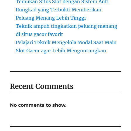
Temukan Situs Slot dengan Sistem Anti
Rungkad yang Terbukti Memberikan
Peluang Menang Lebih Tinggi
Teknik ampuh tingkatkan peluang menang
di situs gacor favorit
Pelajari Teknik Mengelola Modal Saat Main
Slot Gacor agar Lebih Menguntungkan
Recent Comments
No comments to show.