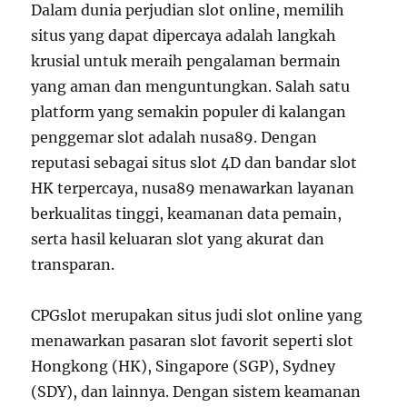
Dalam dunia perjudian slot online, memilih
situs yang dapat dipercaya adalah langkah
krusial untuk meraih pengalaman bermain
yang aman dan menguntungkan. Salah satu
platform yang semakin populer di kalangan
penggemar slot adalah nusa89. Dengan
reputasi sebagai situs slot 4D dan bandar slot
HK terpercaya, nusa89 menawarkan layanan
berkualitas tinggi, keamanan data pemain,
serta hasil keluaran slot yang akurat dan
transparan.
CPGslot merupakan situs judi slot online yang
menawarkan pasaran slot favorit seperti slot
Hongkong (HK), Singapore (SGP), Sydney
(SDY), dan lainnya. Dengan sistem keamanan