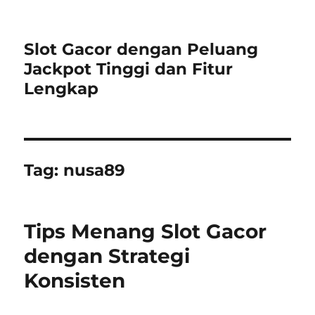
Slot Gacor dengan Peluang
Jackpot Tinggi dan Fitur
Lengkap
Tag:
nusa89
Tips Menang Slot Gacor
dengan Strategi
Konsisten