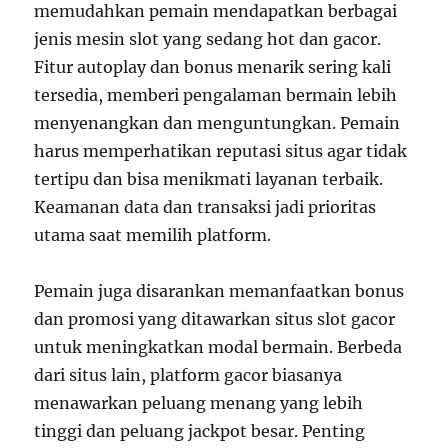
memudahkan pemain mendapatkan berbagai
jenis mesin slot yang sedang hot dan gacor.
Fitur autoplay dan bonus menarik sering kali
tersedia, memberi pengalaman bermain lebih
menyenangkan dan menguntungkan. Pemain
harus memperhatikan reputasi situs agar tidak
tertipu dan bisa menikmati layanan terbaik.
Keamanan data dan transaksi jadi prioritas
utama saat memilih platform.
Pemain juga disarankan memanfaatkan bonus
dan promosi yang ditawarkan situs slot gacor
untuk meningkatkan modal bermain. Berbeda
dari situs lain, platform gacor biasanya
menawarkan peluang menang yang lebih
tinggi dan peluang jackpot besar. Penting