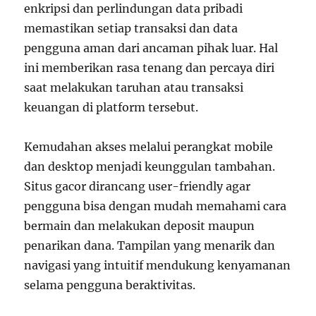
enkripsi dan perlindungan data pribadi
memastikan setiap transaksi dan data
pengguna aman dari ancaman pihak luar. Hal
ini memberikan rasa tenang dan percaya diri
saat melakukan taruhan atau transaksi
keuangan di platform tersebut.
Kemudahan akses melalui perangkat mobile
dan desktop menjadi keunggulan tambahan.
Situs gacor dirancang user-friendly agar
pengguna bisa dengan mudah memahami cara
bermain dan melakukan deposit maupun
penarikan dana. Tampilan yang menarik dan
navigasi yang intuitif mendukung kenyamanan
selama pengguna beraktivitas.