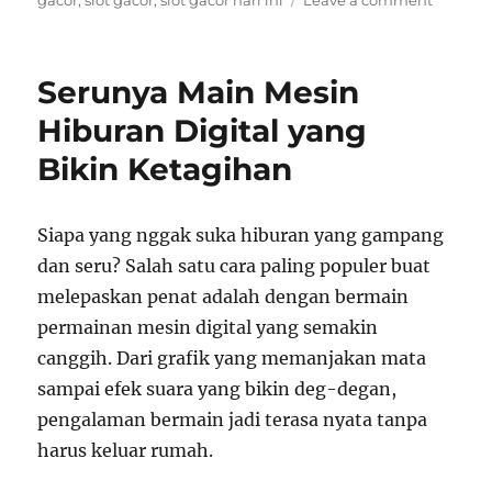
gacor
,
slot gacor
,
slot gacor hari ini
Leave a comment
Perkem
Teknolo
AI
Serunya Main Mesin
dalam
Mening
Hiburan Digital yang
Pengal
Bikin Ketagihan
Bermai
di
Situs
Gacor
Siapa yang nggak suka hiburan yang gampang
dan seru? Salah satu cara paling populer buat
melepaskan penat adalah dengan bermain
permainan mesin digital yang semakin
canggih. Dari grafik yang memanjakan mata
sampai efek suara yang bikin deg-degan,
pengalaman bermain jadi terasa nyata tanpa
harus keluar rumah.