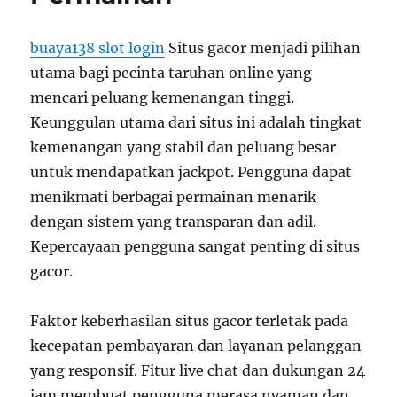
buaya138 slot login
Situs gacor menjadi pilihan
utama bagi pecinta taruhan online yang
mencari peluang kemenangan tinggi.
Keunggulan utama dari situs ini adalah tingkat
kemenangan yang stabil dan peluang besar
untuk mendapatkan jackpot. Pengguna dapat
menikmati berbagai permainan menarik
dengan sistem yang transparan dan adil.
Kepercayaan pengguna sangat penting di situs
gacor.
Faktor keberhasilan situs gacor terletak pada
kecepatan pembayaran dan layanan pelanggan
yang responsif. Fitur live chat dan dukungan 24
jam membuat pengguna merasa nyaman dan