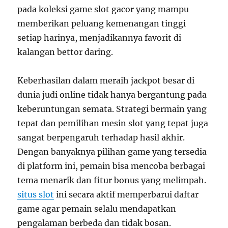
pada koleksi game slot gacor yang mampu
memberikan peluang kemenangan tinggi
setiap harinya, menjadikannya favorit di
kalangan bettor daring.
Keberhasilan dalam meraih jackpot besar di
dunia judi online tidak hanya bergantung pada
keberuntungan semata. Strategi bermain yang
tepat dan pemilihan mesin slot yang tepat juga
sangat berpengaruh terhadap hasil akhir.
Dengan banyaknya pilihan game yang tersedia
di platform ini, pemain bisa mencoba berbagai
tema menarik dan fitur bonus yang melimpah.
situs slot
ini secara aktif memperbarui daftar
game agar pemain selalu mendapatkan
pengalaman berbeda dan tidak bosan.