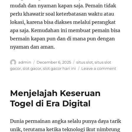
mudah dan nyaman kapan saja. Pemain tidak
perlu khawatir soal keterbatasan waktu atau
lokasi, karena bisa diakses melalui perangkat
apa saja. Kemudahan ini membuat pemain bisa
bermain kapan pun dan di mana pun dengan
nyaman dan aman.
Author
Posted
Tags
admin
December 6, 2025
situs slot
,
situs slot
on
on
gacor
,
slot gacor
,
slot gacor hari ini
Leave a comment
Cara
Menilai
Reputas
Menjelajah Keseruan
Situs
Gacor
Togel di Era Digital
Sebelu
Memula
Bermai
Dunia permainan angka selalu punya daya tarik
unik, terutama ketika teknologi ikut nimbrung