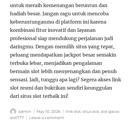
untuk meraih kemenangan beruntun dan
hadiah besar. Jangan ragu untuk mencoba
keberuntunganmu di platform ini karena
kombinasi fitur inovatif dan layanan
profesional siap mendukung perjalanan judi
daringmu. Dengan memilih situs yang tepat,
peluang mendapatkan jackpot besar semakin
terbuka lebar, menjadikan pengalaman
bermain slot lebih menyenangkan dan penuh
sensasi. Jadi, tunggu apa lagi? Segera akses link
slot resmi dan buktikan sendiri keunggulan
dari situs slot terbaik ini!
Author
Posted
Tags
admin
May 10, 2026
link slot
,
situs slot
,
slot gacor
,
on
on
slot777
Leave a comment
Nikmati
Bonus