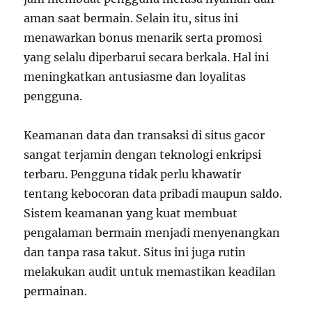
aman saat bermain. Selain itu, situs ini
menawarkan bonus menarik serta promosi
yang selalu diperbarui secara berkala. Hal ini
meningkatkan antusiasme dan loyalitas
pengguna.
Keamanan data dan transaksi di situs gacor
sangat terjamin dengan teknologi enkripsi
terbaru. Pengguna tidak perlu khawatir
tentang kebocoran data pribadi maupun saldo.
Sistem keamanan yang kuat membuat
pengalaman bermain menjadi menyenangkan
dan tanpa rasa takut. Situs ini juga rutin
melakukan audit untuk memastikan keadilan
permainan.