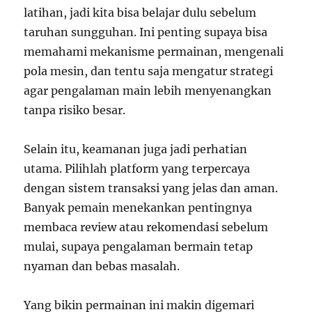
latihan, jadi kita bisa belajar dulu sebelum
taruhan sungguhan. Ini penting supaya bisa
memahami mekanisme permainan, mengenali
pola mesin, dan tentu saja mengatur strategi
agar pengalaman main lebih menyenangkan
tanpa risiko besar.
Selain itu, keamanan juga jadi perhatian
utama. Pilihlah platform yang terpercaya
dengan sistem transaksi yang jelas dan aman.
Banyak pemain menekankan pentingnya
membaca review atau rekomendasi sebelum
mulai, supaya pengalaman bermain tetap
nyaman dan bebas masalah.
Yang bikin permainan ini makin digemari