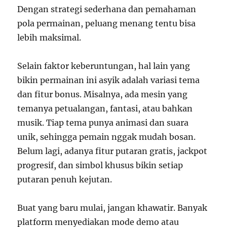
Dengan strategi sederhana dan pemahaman
pola permainan, peluang menang tentu bisa
lebih maksimal.
Selain faktor keberuntungan, hal lain yang
bikin permainan ini asyik adalah variasi tema
dan fitur bonus. Misalnya, ada mesin yang
temanya petualangan, fantasi, atau bahkan
musik. Tiap tema punya animasi dan suara
unik, sehingga pemain nggak mudah bosan.
Belum lagi, adanya fitur putaran gratis, jackpot
progresif, dan simbol khusus bikin setiap
putaran penuh kejutan.
Buat yang baru mulai, jangan khawatir. Banyak
platform menyediakan mode demo atau