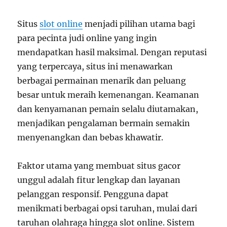
Gacor
Modern
Situs
slot online
menjadi pilihan utama bagi
para pecinta judi online yang ingin
mendapatkan hasil maksimal. Dengan reputasi
yang terpercaya, situs ini menawarkan
berbagai permainan menarik dan peluang
besar untuk meraih kemenangan. Keamanan
dan kenyamanan pemain selalu diutamakan,
menjadikan pengalaman bermain semakin
menyenangkan dan bebas khawatir.
Faktor utama yang membuat situs gacor
unggul adalah fitur lengkap dan layanan
pelanggan responsif. Pengguna dapat
menikmati berbagai opsi taruhan, mulai dari
taruhan olahraga hingga slot online. Sistem