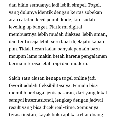
dan bikin semuanya jadi lebih simpel. Togel,
yang dulunya identik dengan kertas sobekan
atau catatan kecil penuh kode, kini sudah
leveling up banget. Platform digital
membuatnya lebih mudah diakses, lebih aman,
dan tentu saja lebih seru buat dijelajahi kapan
pun. Tidak heran kalau banyak pemain baru
maupun lama makin betah karena pengalaman
bermain terasa lebih rapi dan modern.
Salah satu alasan kenapa togel online jadi
favorit adalah fleksibilitasnya. Pemain bisa
memilih berbagai jenis pasaran, dari yang lokal
sampai internasional, lengkap dengan jadwal
result yang bisa dicek real-time. Semuanya
terasa instan, kayak buka aplikasi chat doang.