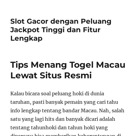
Slot Gacor dengan Peluang
Jackpot Tinggi dan Fitur
Lengkap
Tips Menang Togel Macau
Lewat Situs Resmi
Kalau bicara soal peluang hoki di dunia
taruhan, pasti banyak pemain yang cari tahu
info lengkap tentang bandar Macau. Nah, salah
satu yang lagi hits dan banyak dicari adalah
tentang tahunhoki dan tahun hoki yang