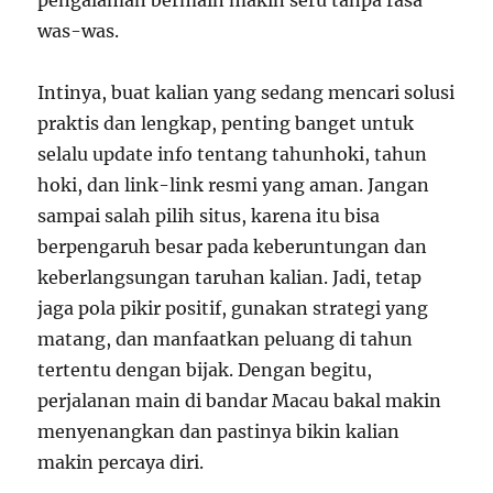
pengalaman bermain makin seru tanpa rasa
was-was.
Intinya, buat kalian yang sedang mencari solusi
praktis dan lengkap, penting banget untuk
selalu update info tentang tahunhoki, tahun
hoki, dan link-link resmi yang aman. Jangan
sampai salah pilih situs, karena itu bisa
berpengaruh besar pada keberuntungan dan
keberlangsungan taruhan kalian. Jadi, tetap
jaga pola pikir positif, gunakan strategi yang
matang, dan manfaatkan peluang di tahun
tertentu dengan bijak. Dengan begitu,
perjalanan main di bandar Macau bakal makin
menyenangkan dan pastinya bikin kalian
makin percaya diri.