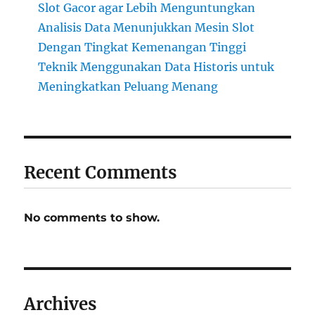
Slot Gacor agar Lebih Menguntungkan
Analisis Data Menunjukkan Mesin Slot
Dengan Tingkat Kemenangan Tinggi
Teknik Menggunakan Data Historis untuk
Meningkatkan Peluang Menang
Recent Comments
No comments to show.
Archives