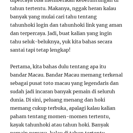
dipercaya bisa memberikan keberuntungan di
tahun tertentu. Makanya, nggak heran kalau
banyak yang mulai cari tahu tentang
tahunhoki login dan tahunhoki link yang aman
dan terpercaya. Jadi, buat kalian yang ingin
tahu seluk-beluknya, yuk kita bahas secara
santai tapi tetap lengkap!
Pertama, kita bahas dulu tentang apa itu
bandar Macau. Bandar Macau memang terkenal
sebagai pusat toto macau yang legendaris dan
sudah jadi incaran banyak pemain di seluruh
dunia. Di sini, peluang menang dan hoki
memang cukup terbuka, apalagi kalau kalian
paham tentang momen-momen tertentu,
kayak tahunhoki atau tahun hoki. Banyak